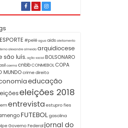
gs
ESPORTE
#pelé
aids
agua
aleitamento
arquidiocese
terno
alexandre almeida
 são luís.
BOLSONARO
ação social
cnbb
COPA
asil
CONMEBOL
caema
O MUNDO
crime
direito
educação
conomia
eleições 2018
leições
entrevista
nem
estupro
fies
FUTEBOL
lamengo
gasolina
jornal do
lpe
Governo Federal