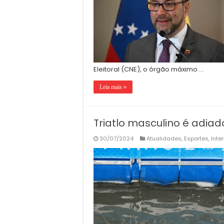
Eleitoral (CNE), o órgão máximo …
Leia mais »
Triatlo masculino é adiad
30/07/2024
Atualidades
,
Esportes
,
Inte