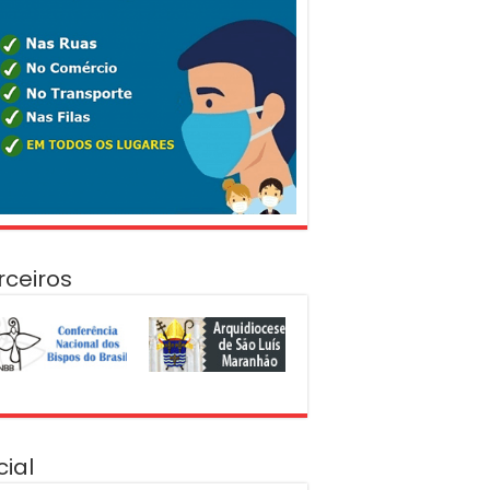
rceiros
cial