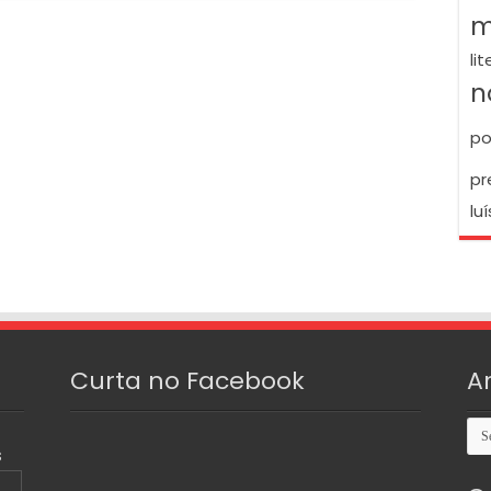
m
li
n
po
pr
luí
Curta no Facebook
A
Arq
S