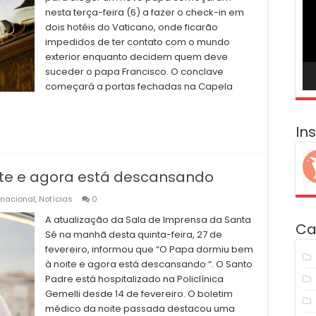
ví
nesta terça-feira (6) a fazer o check-in em
dois hotéis do Vaticano, onde ficarão
impedidos de ter contato com o mundo
exterior enquanto decidem quem deve
suceder o papa Francisco. O conclave
começará a portas fechadas na Capela
In
te e agora está descansando
rnacional
,
Notícias
0
A atualização da Sala de Imprensa da Santa
Ca
Sé na manhã desta quinta-feira, 27 de
fevereiro, informou que “O Papa dormiu bem
à noite e agora está descansando “. O Santo
Padre está hospitalizado na Policlínica
Gemelli desde 14 de fevereiro. O boletim
médico da noite passada destacou uma