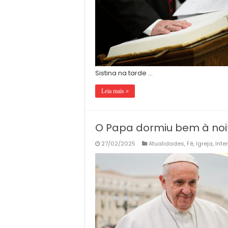
Sistina na tarde …
Leia mais »
O Papa dormiu bem à noi
27/02/2025
Atualidades
,
Fé
,
Igreja
,
Inte