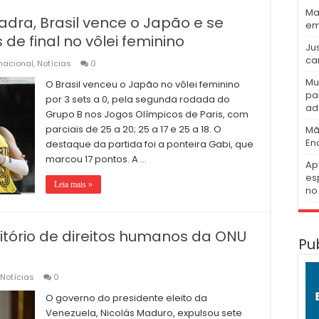
Ma
a, Brasil vence o Japão e se
em
 de final no vôlei feminino
Ju
ca
rnacional
,
Notícias
0
Mu
O Brasil venceu o Japão no vôlei feminino
pa
por 3 sets a 0, pela segunda rodada do
ad
Grupo B nos Jogos Olímpicos de Paris, com
parciais de 25 a 20; 25 a 17 e 25 a 18. O
Mã
En
destaque da partida foi a ponteira Gabi, que
marcou 17 pontos. A …
Ap
es
Leia mais »
no 
tório de direitos humanos da ONU
Pu
Notícias
0
O governo do presidente eleito da
Venezuela, Nicolás Maduro, expulsou sete