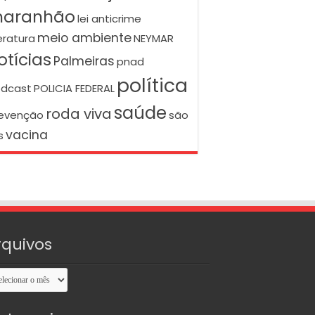
aranhão
lei anticrime
meio ambiente
teratura
NEYMAR
otícias
Palmeiras
pnad
política
dcast
POLICIA FEDERAL
saúde
roda viva
evenção
são
vacina
s
rquivos
uivos