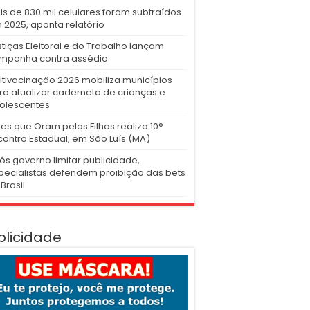
is de 830 mil celulares foram subtraídos
 2025, aponta relatório
stiças Eleitoral e do Trabalho lançam
mpanha contra assédio
ltivacinação 2026 mobiliza municípios
ra atualizar caderneta de crianças e
olescentes
es que Oram pelos Filhos realiza 10°
contro Estadual, em São Luís (MA)
ós governo limitar publicidade,
pecialistas defendem proibição das bets
Brasil
blicidade