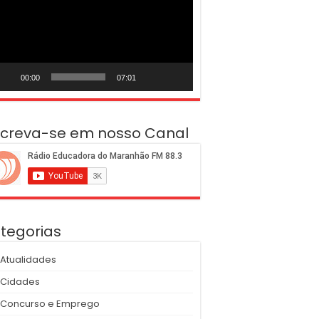
deo
00:00
07:01
screva-se em nosso Canal
tegorias
Atualidades
Cidades
Concurso e Emprego