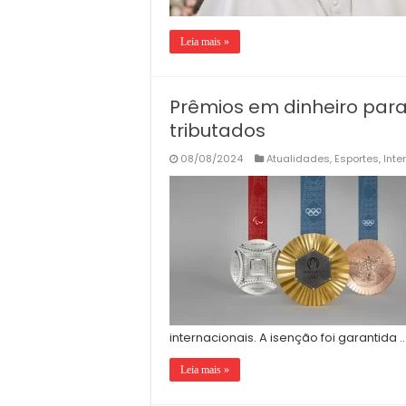
Leia mais »
Prêmios em dinheiro para
tributados
08/08/2024
Atualidades
,
Esportes
,
Inte
internacionais. A isenção foi garantida 
Leia mais »