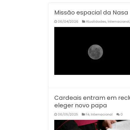
Missão espacial da Nasa d
06/04/2026
Atualidades
,
Internacional
Cardeais entram em recl
eleger novo papa
06/05/2025
Fé
,
Internacional
0