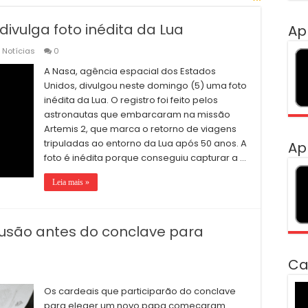
ivulga foto inédita da Lua
Ap
,
Notícias
0
A Nasa, agência espacial dos Estados
Unidos, divulgou neste domingo (5) uma foto
inédita da Lua. O registro foi feito pelos
astronautas que embarcaram na missão
Artemis 2, que marca o retorno de viagens
tripuladas ao entorno da Lua após 50 anos. A
Ap
foto é inédita porque conseguiu capturar a …
Leia mais »
usão antes do conclave para
Ca
To
Os cardeais que participarão do conclave
de
para eleger um novo papa começaram