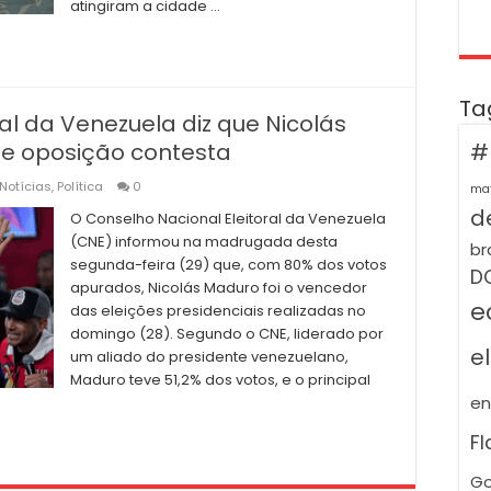
atingiram a cidade …
Ta
al da Venezuela diz que Nicolás
#
 e oposição contesta
Notícias
,
Política
0
ma
de
O Conselho Nacional Eleitoral da Venezuela
(CNE) informou na madrugada desta
br
segunda-feira (29) que, com 80% dos votos
D
apurados, Nicolás Maduro foi o vencedor
e
das eleições presidenciais realizadas no
domingo (28). Segundo o CNE, liderado por
e
um aliado do presidente venezuelano,
Maduro teve 51,2% dos votos, e o principal
e
F
Go