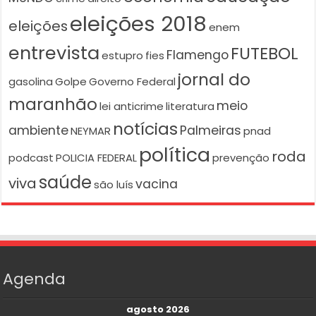
eleições 2018
eleições
enem
entrevista
FUTEBOL
Flamengo
estupro
fies
jornal do
gasolina
Golpe
Governo Federal
maranhão
meio
lei anticrime
literatura
notícias
ambiente
Palmeiras
NEYMAR
pnad
política
roda
podcast
POLICIA FEDERAL
prevenção
saúde
viva
vacina
são luís
Agenda
agosto 2026