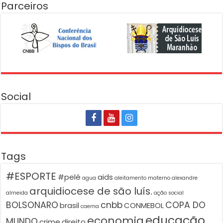
Parceiros
Social
Tags
#ESPORTE
#pelé
aids
agua
aleitamento materno
alexandre
arquidiocese de são luís.
almeida
ação social
BOLSONARO
cnbb
COPA DO
brasil
CONMEBOL
caema
educação
economia
MUNDO
crime
direito