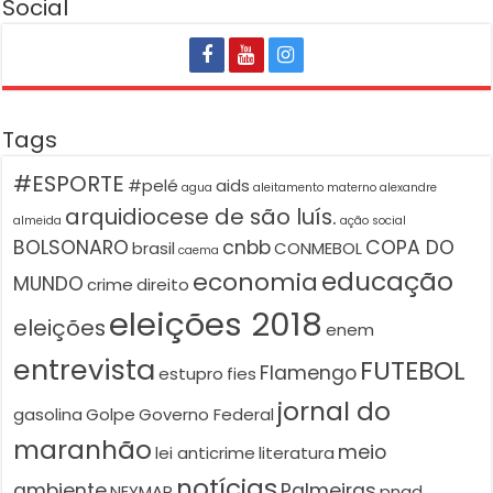
Social
Tags
#ESPORTE
#pelé
aids
agua
aleitamento materno
alexandre
arquidiocese de são luís.
almeida
ação social
BOLSONARO
cnbb
COPA DO
brasil
CONMEBOL
caema
educação
economia
MUNDO
crime
direito
eleições 2018
eleições
enem
entrevista
FUTEBOL
Flamengo
estupro
fies
jornal do
gasolina
Golpe
Governo Federal
maranhão
meio
lei anticrime
literatura
notícias
ambiente
Palmeiras
NEYMAR
pnad