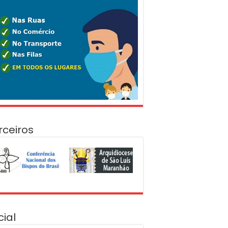
rceiros
cial