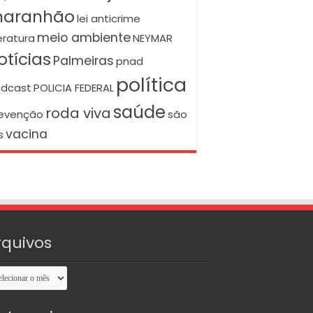
aranhão
lei anticrime
meio ambiente
teratura
NEYMAR
otícias
Palmeiras
pnad
política
dcast
POLICIA FEDERAL
saúde
roda viva
evenção
são
vacina
s
rquivos
uivos