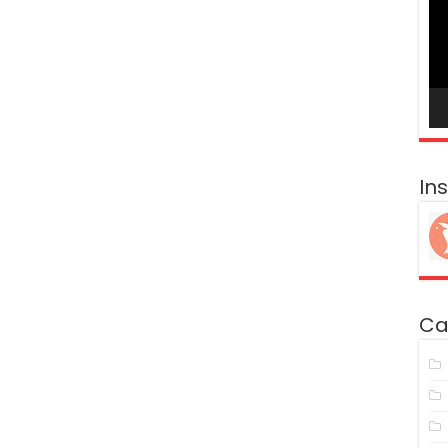
ví
In
Ca