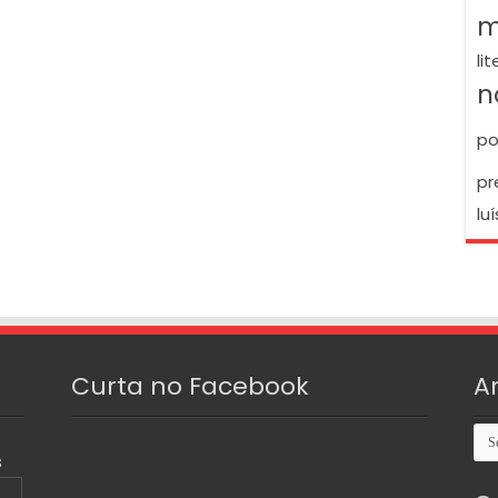
m
li
n
po
pr
luí
Curta no Facebook
A
Arq
S