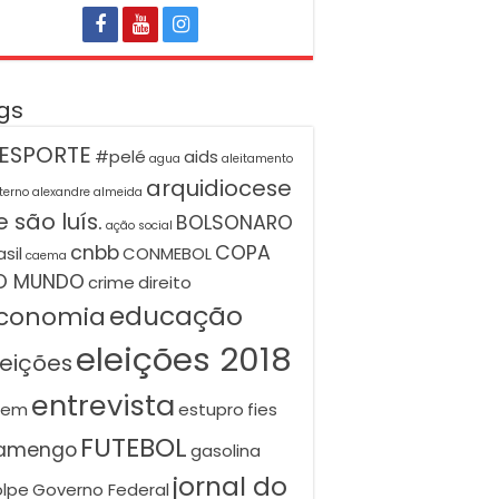
gs
ESPORTE
#pelé
aids
agua
aleitamento
arquidiocese
terno
alexandre almeida
 são luís.
BOLSONARO
ação social
cnbb
COPA
asil
CONMEBOL
caema
O MUNDO
crime
direito
educação
conomia
eleições 2018
leições
entrevista
nem
estupro
fies
FUTEBOL
lamengo
gasolina
jornal do
lpe
Governo Federal