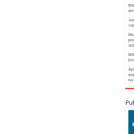
Ma
em
Ju
ca
Mu
pa
ad
Mã
En
Ap
es
no 
Pu