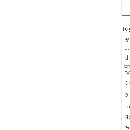
Ta
#
ma
de
br
D
e
e
e
F
Go