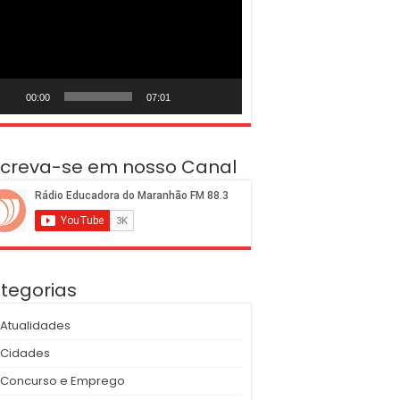
deo
00:00
07:01
screva-se em nosso Canal
tegorias
Atualidades
Cidades
Concurso e Emprego