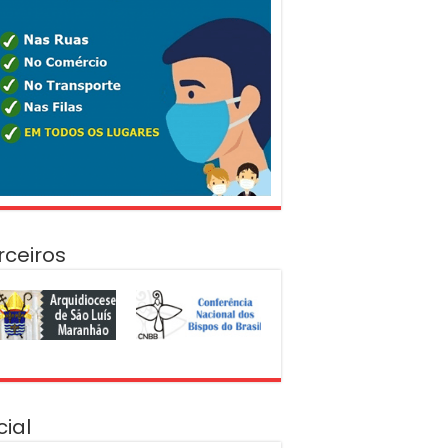
rceiros
cial