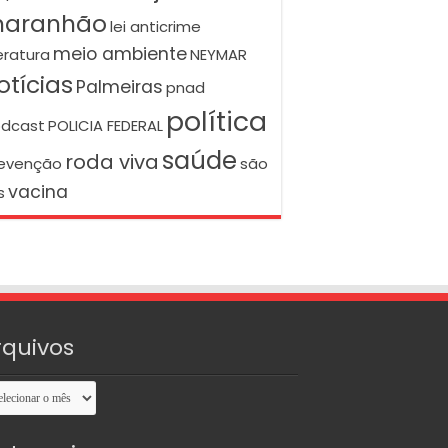
aranhão
lei anticrime
meio ambiente
teratura
NEYMAR
otícias
Palmeiras
pnad
política
dcast
POLICIA FEDERAL
saúde
roda viva
evenção
são
vacina
s
rquivos
uivos