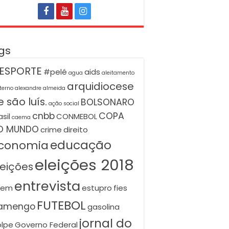
gs
ESPORTE
#pelé
aids
agua
aleitamento
arquidiocese
terno
alexandre almeida
 são luís.
BOLSONARO
ação social
cnbb
COPA
asil
CONMEBOL
caema
O MUNDO
crime
direito
educação
conomia
eleições 2018
leições
entrevista
nem
estupro
fies
FUTEBOL
lamengo
gasolina
jornal do
lpe
Governo Federal