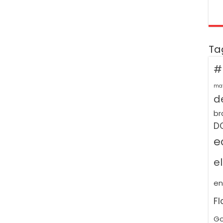
Ta
#
ma
de
br
D
e
e
e
F
Go