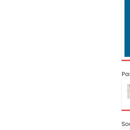
Pa
So