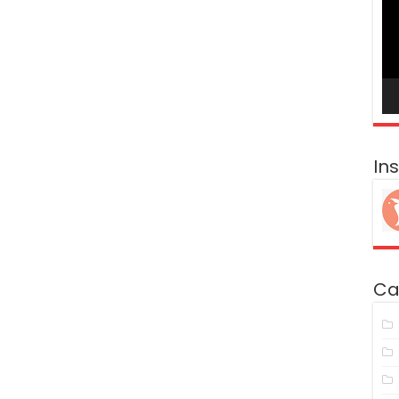
ví
In
Ca