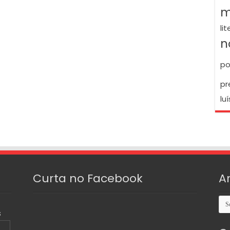
m
li
n
po
pr
luí
Curta no Facebook
A
Arq
S