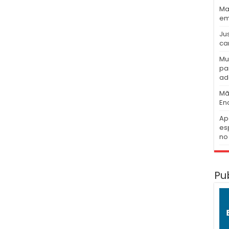
Ma
em
Ju
ca
Mu
pa
ad
Mã
En
Ap
es
no 
Pu