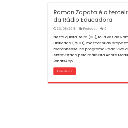
Ramon Zapata é o terceir
da Rádio Educadora
30/08/2018
Podcast
0
Nesta quinta-feira (30), foi a vez de R
Unificado (PSTU), mostrar suas propost
maranhense, no programa Roda Viva da
entrevistado pelo radialista André Ma
WhatsApp …
Leia mais »