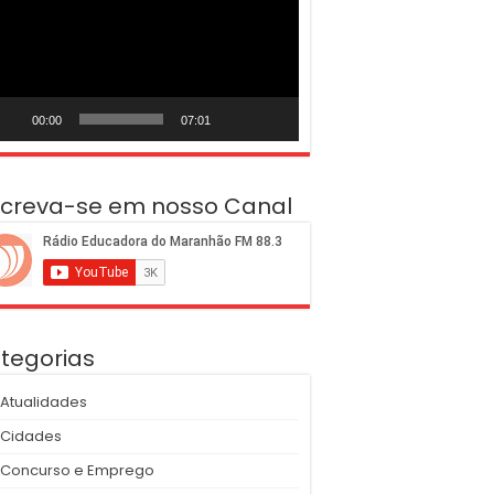
deo
00:00
07:01
screva-se em nosso Canal
tegorias
Atualidades
Cidades
Concurso e Emprego