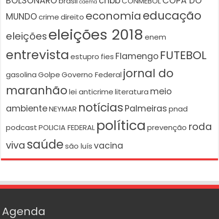
BOLSONARO
cnbb
COPA DO
brasil
CONMEBOL
caema
educação
economia
MUNDO
crime
direito
eleições 2018
eleições
enem
entrevista
FUTEBOL
Flamengo
estupro
fies
jornal do
gasolina
Golpe
Governo Federal
maranhão
meio
lei anticrime
literatura
notícias
ambiente
Palmeiras
NEYMAR
pnad
política
roda
podcast
POLICIA FEDERAL
prevenção
saúde
viva
vacina
são luís
Agenda