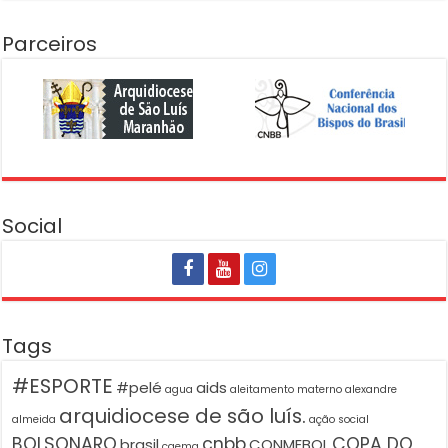
Parceiros
Social
Tags
#ESPORTE
#pelé
aids
agua
aleitamento materno
alexandre
arquidiocese de são luís.
almeida
ação social
BOLSONARO
cnbb
COPA DO
brasil
CONMEBOL
caema