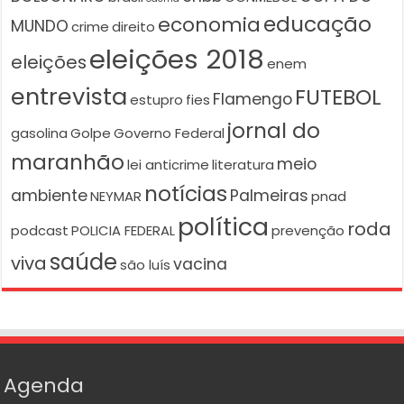
educação
economia
MUNDO
crime
direito
eleições 2018
eleições
enem
entrevista
FUTEBOL
Flamengo
estupro
fies
jornal do
gasolina
Golpe
Governo Federal
maranhão
meio
lei anticrime
literatura
notícias
ambiente
Palmeiras
NEYMAR
pnad
política
roda
podcast
POLICIA FEDERAL
prevenção
saúde
viva
vacina
são luís
Agenda