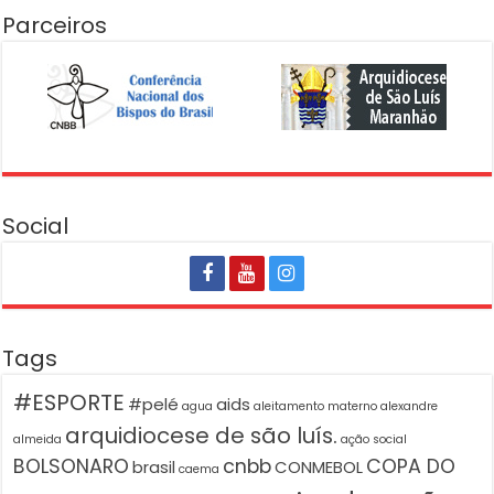
Parceiros
Social
Tags
#ESPORTE
#pelé
aids
agua
aleitamento materno
alexandre
arquidiocese de são luís.
almeida
ação social
BOLSONARO
cnbb
COPA DO
brasil
CONMEBOL
caema