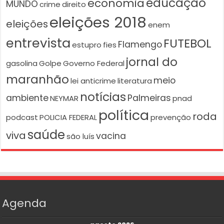
educação
economia
MUNDO
crime
direito
eleições 2018
eleições
enem
entrevista
FUTEBOL
Flamengo
estupro
fies
jornal do
gasolina
Golpe
Governo Federal
maranhão
meio
lei anticrime
literatura
notícias
ambiente
Palmeiras
NEYMAR
pnad
política
roda
podcast
POLICIA FEDERAL
prevenção
saúde
viva
vacina
são luís
Agenda