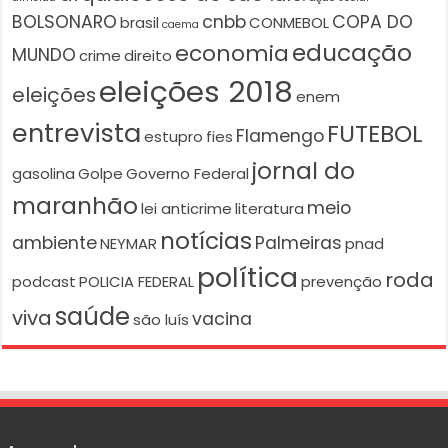
BOLSONARO
cnbb
COPA DO
brasil
CONMEBOL
caema
educação
economia
MUNDO
crime
direito
eleições 2018
eleições
enem
entrevista
FUTEBOL
Flamengo
estupro
fies
jornal do
gasolina
Golpe
Governo Federal
maranhão
meio
lei anticrime
literatura
notícias
ambiente
Palmeiras
NEYMAR
pnad
política
roda
podcast
POLICIA FEDERAL
prevenção
saúde
viva
vacina
são luís