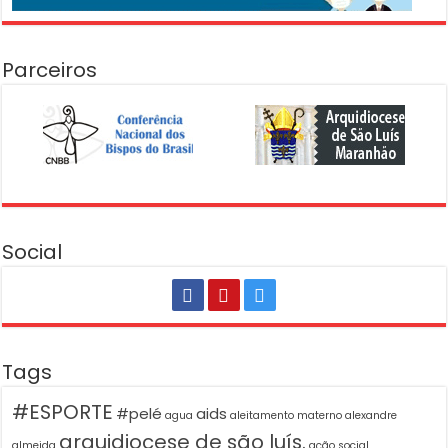
Parceiros
Social
Tags
#ESPORTE
#pelé
aids
agua
aleitamento materno
alexandre
arquidiocese de são luís.
almeida
ação social