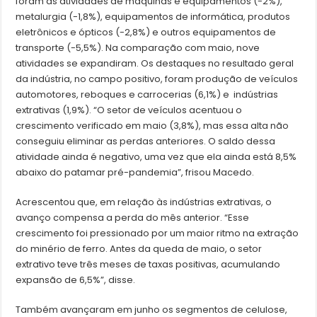
foram as atividades de máquinas e equipamentos (-2%),
metalurgia (-1,8%), equipamentos de informática, produtos
eletrônicos e ópticos (-2,8%) e outros equipamentos de
transporte (-5,5%). Na comparação com maio, nove
atividades se expandiram. Os destaques no resultado geral
da indústria, no campo positivo, foram produção de veículos
automotores, reboques e carrocerias (6,1%) e indústrias
extrativas (1,9%). “O setor de veículos acentuou o
crescimento verificado em maio (3,8%), mas essa alta não
conseguiu eliminar as perdas anteriores. O saldo dessa
atividade ainda é negativo, uma vez que ela ainda está 8,5%
abaixo do patamar pré-pandemia”, frisou Macedo.
Acrescentou que, em relação às indústrias extrativas, o
avanço compensa a perda do mês anterior. “Esse
crescimento foi pressionado por um maior ritmo na extração
do minério de ferro. Antes da queda de maio, o setor
extrativo teve três meses de taxas positivas, acumulando
expansão de 6,5%”, disse.
Também avançaram em junho os segmentos de celulose,