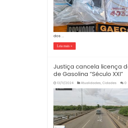
dos …
Leia mais »
Justiça cancela licença 
de Gasolina “Século XXI”
13/11/2024
Atualidades
,
Cidades
0