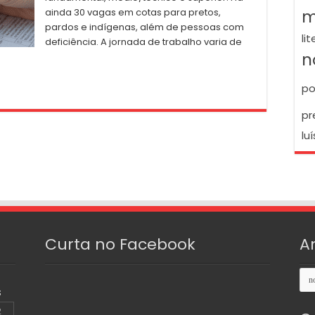
m
ainda 30 vagas em cotas para pretos,
pardos e indígenas, além de pessoas com
li
deficiência. A jornada de trabalho varia de
n
po
pr
luí
Curta no Facebook
A
Arq
S
2