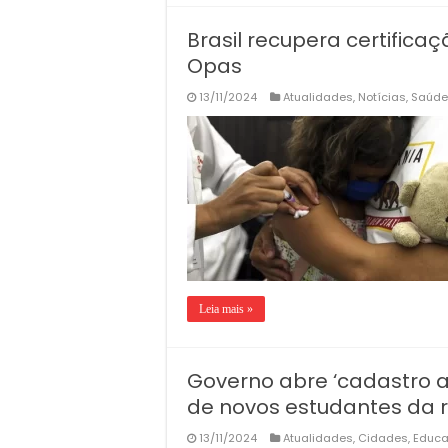
Brasil recupera certifica
Opas
13/11/2024
Atualidades
,
Notícias
,
Saúde
Leia mais »
Governo abre ‘cadastro a
de novos estudantes da 
13/11/2024
Atualidades
,
Cidades
,
Educ