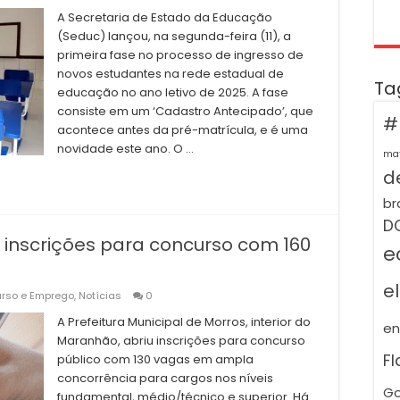
A Secretaria de Estado da Educação
(Seduc) lançou, na segunda-feira (11), a
primeira fase no processo de ingresso de
novos estudantes na rede estadual de
Ta
educação no ano letivo de 2025. A fase
consiste em um ‘Cadastro Antecipado’, que
#
acontece antes da pré-matrícula, e é uma
novidade este ano. O …
ma
de
br
D
e inscrições para concurso com 160
e
e
rso e Emprego
,
Notícias
0
A Prefeitura Municipal de Morros, interior do
e
Maranhão, abriu inscrições para concurso
F
público com 130 vagas em ampla
concorrência para cargos nos níveis
Go
fundamental, médio/técnico e superior. Há