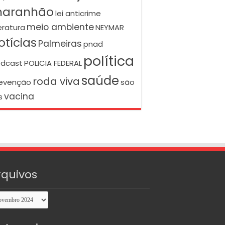
aranhão
lei anticrime
meio ambiente
teratura
NEYMAR
otícias
Palmeiras
pnad
política
dcast
POLICIA FEDERAL
saúde
roda viva
evenção
são
vacina
s
rquivos
uivos