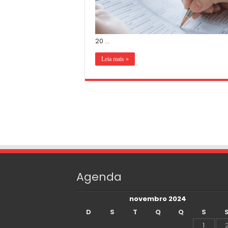
20 …
Leia mais »
Agenda
novembro 2024
D
S
T
Q
Q
S
1