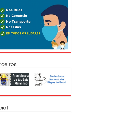
rceiros
cial