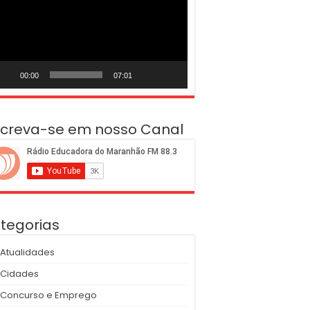
deo
00:00
07:01
screva-se em nosso Canal
tegorias
Atualidades
Cidades
Concurso e Emprego