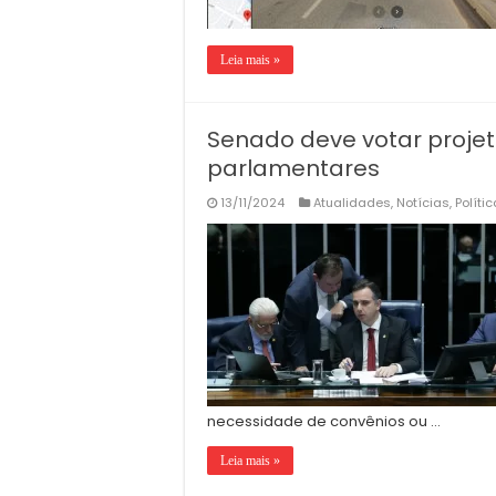
Leia mais »
Senado deve votar proj
parlamentares
13/11/2024
Atualidades
,
Notícias
,
Polític
necessidade de convênios ou …
Leia mais »