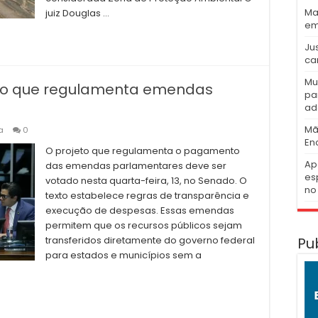
Ma
juiz Douglas …
em
Ju
ca
Mu
eto que regulamenta emendas
pa
ad
Mã
a
0
En
O projeto que regulamenta o pagamento
Ap
das emendas parlamentares deve ser
es
votado nesta quarta-feira, 13, no Senado. O
no 
texto estabelece regras de transparência e
execução de despesas. Essas emendas
permitem que os recursos públicos sejam
Pu
transferidos diretamente do governo federal
para estados e municípios sem a