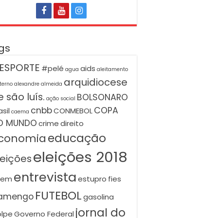
gs
ESPORTE
#pelé
aids
agua
aleitamento
arquidiocese
terno
alexandre almeida
 são luís.
BOLSONARO
ação social
cnbb
COPA
asil
CONMEBOL
caema
O MUNDO
crime
direito
educação
conomia
eleições 2018
leições
entrevista
nem
estupro
fies
FUTEBOL
lamengo
gasolina
jornal do
lpe
Governo Federal