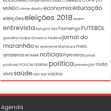
BOLSONARO
cnbb
COPA DO
brasil
CONMEBOL
caema
educação
economia
MUNDO
crime
direito
eleições 2018
eleições
enem
entrevista
FUTEBOL
Flamengo
estupro
fies
jornal do
gasolina
Golpe
Governo Federal
maranhão
meio
lei anticrime
literatura
notícias
ambiente
Palmeiras
NEYMAR
pnad
política
roda
podcast
POLICIA FEDERAL
prevenção
saúde
viva
vacina
são luís
Agenda