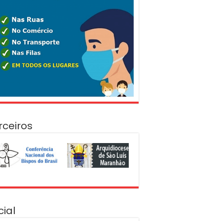
rceiros
cial