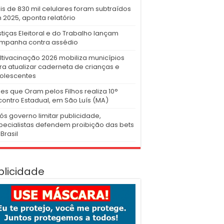
is de 830 mil celulares foram subtraídos
 2025, aponta relatório
stiças Eleitoral e do Trabalho lançam
mpanha contra assédio
ltivacinação 2026 mobiliza municípios
ra atualizar caderneta de crianças e
olescentes
es que Oram pelos Filhos realiza 10°
contro Estadual, em São Luís (MA)
ós governo limitar publicidade,
pecialistas defendem proibição das bets
Brasil
blicidade