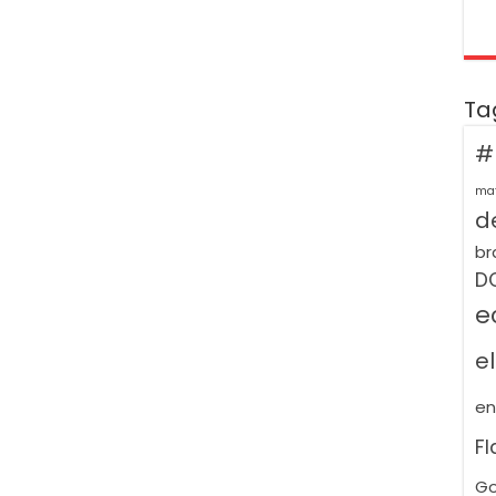
Ta
#
ma
de
br
D
e
e
e
F
Go