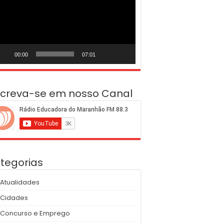
deo
00:00
07:01
screva-se em nosso Canal
tegorias
Atualidades
Cidades
Concurso e Emprego