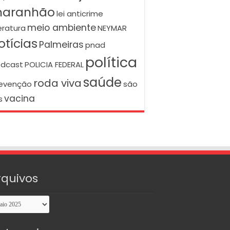
aranhão
lei anticrime
meio ambiente
teratura
NEYMAR
otícias
Palmeiras
pnad
política
dcast
POLICIA FEDERAL
saúde
roda viva
evenção
são
vacina
s
rquivos
uivos