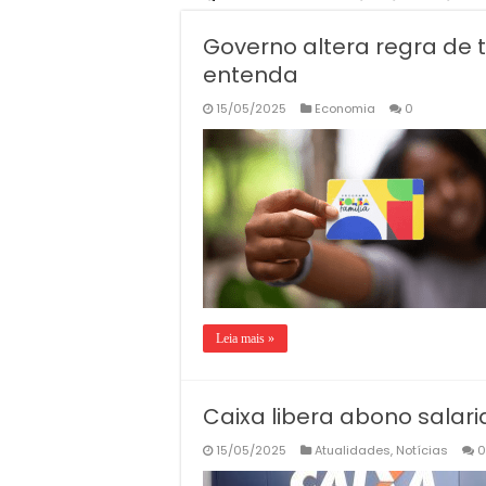
Governo altera regra de t
entenda
15/05/2025
Economia
0
Leia mais »
Caixa libera abono salar
15/05/2025
Atualidades
,
Notícias
0