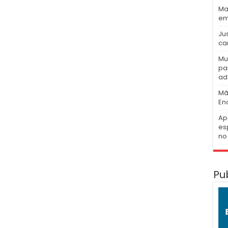
Ma
em
Ju
ca
Mu
pa
ad
Mã
En
Ap
es
no 
Pu