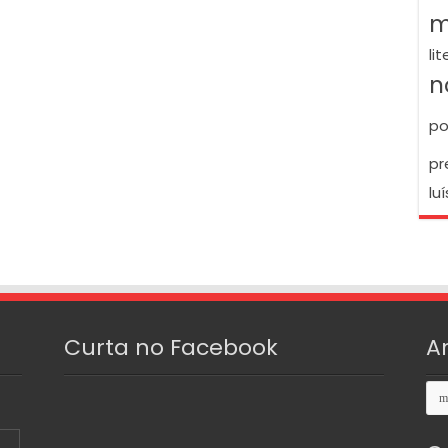
m
li
n
po
pr
luí
Curta no Facebook
A
Arq
S
3