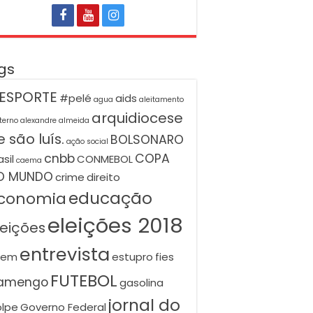
gs
ESPORTE
#pelé
aids
agua
aleitamento
arquidiocese
terno
alexandre almeida
 são luís.
BOLSONARO
ação social
cnbb
COPA
asil
CONMEBOL
caema
O MUNDO
crime
direito
educação
conomia
eleições 2018
leições
entrevista
nem
estupro
fies
FUTEBOL
lamengo
gasolina
jornal do
lpe
Governo Federal