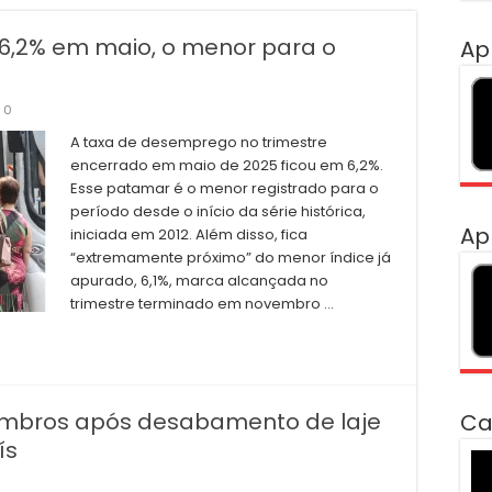
,2% em maio, o menor para o
Ap
0
A taxa de desemprego no trimestre
encerrado em maio de 2025 ficou em 6,2%.
Esse patamar é o menor registrado para o
período desde o início da série histórica,
Ap
iniciada em 2012. Além disso, fica
“extremamente próximo” do menor índice já
apurado, 6,1%, marca alcançada no
trimestre terminado em novembro …
combros após desabamento de laje
Ca
ís
To
de