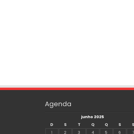
Agenda
junho 2025
D
S
T
Q
Q
S
1
2
3
4
5
6