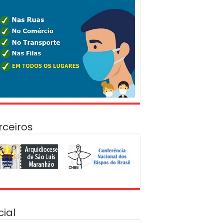
rceiros
cial