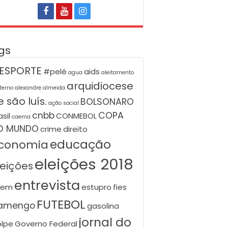
gs
ESPORTE
#pelé
aids
agua
aleitamento
arquidiocese
terno
alexandre almeida
 são luís.
BOLSONARO
ação social
cnbb
COPA
asil
CONMEBOL
caema
O MUNDO
crime
direito
educação
conomia
eleições 2018
leições
entrevista
nem
estupro
fies
FUTEBOL
lamengo
gasolina
jornal do
lpe
Governo Federal