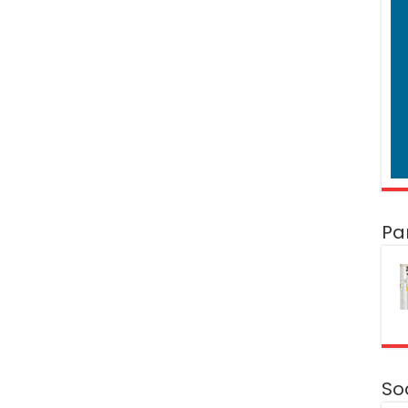
Pa
So