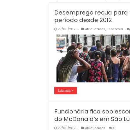
Desemprego recua para 6
período desde 2012
27/06/2025
Atualidades
,
Economia
Leia mais »
Funcionária fica sob es
do McDonald’s em São Lu
27/06/2025
Atualidades
0