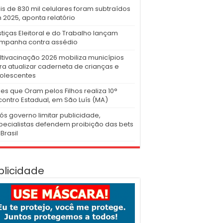
is de 830 mil celulares foram subtraídos
 2025, aponta relatório
stiças Eleitoral e do Trabalho lançam
mpanha contra assédio
ltivacinação 2026 mobiliza municípios
ra atualizar caderneta de crianças e
olescentes
es que Oram pelos Filhos realiza 10°
contro Estadual, em São Luís (MA)
ós governo limitar publicidade,
pecialistas defendem proibição das bets
Brasil
blicidade