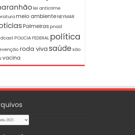
aranhão
lei anticrime
meio ambiente
teratura
NEYMAR
otícias
Palmeiras
pnad
política
dcast
POLICIA FEDERAL
saúde
roda viva
evenção
são
vacina
s
rquivos
uivos