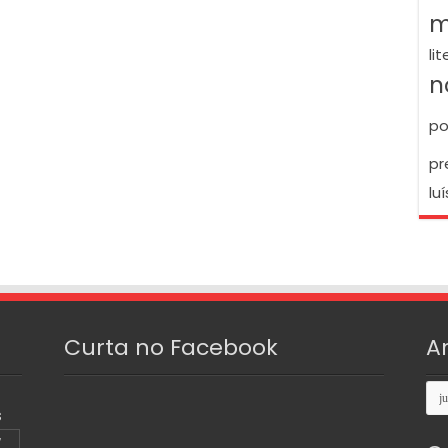
m
li
n
po
pr
luí
Curta no Facebook
A
Arq
S
7