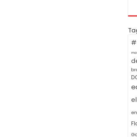
Ta
#
ma
de
br
D
e
e
e
F
Go