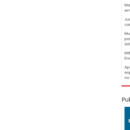
Ma
em
Ju
ca
Mu
pa
ad
Mã
En
Ap
es
no 
Pu