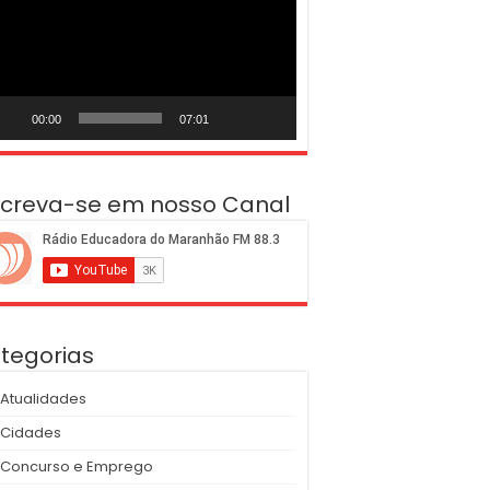
deo
00:00
07:01
screva-se em nosso Canal
tegorias
Atualidades
Cidades
Concurso e Emprego