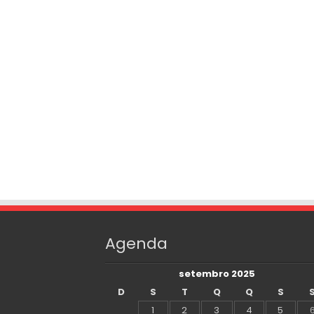
Agenda
setembro 2025
D
S
T
Q
Q
S
1
2
3
4
5