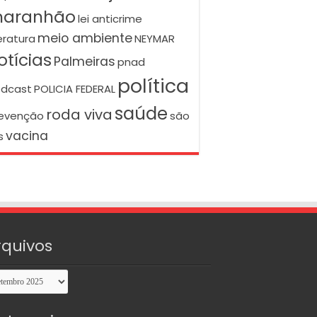
aranhão
lei anticrime
meio ambiente
teratura
NEYMAR
otícias
Palmeiras
pnad
política
dcast
POLICIA FEDERAL
saúde
roda viva
evenção
são
vacina
s
rquivos
uivos