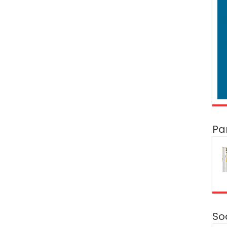
Pa
So