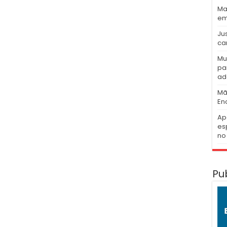
Ma
em
Ju
ca
Mu
pa
ad
Mã
En
Ap
es
no 
Pu