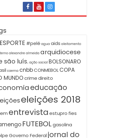
gs
ESPORTE
#pelé
aids
agua
aleitamento
arquidiocese
terno
alexandre almeida
 são luís.
BOLSONARO
ação social
cnbb
COPA
asil
CONMEBOL
caema
O MUNDO
crime
direito
educação
conomia
eleições 2018
leições
entrevista
nem
estupro
fies
FUTEBOL
lamengo
gasolina
jornal do
lpe
Governo Federal