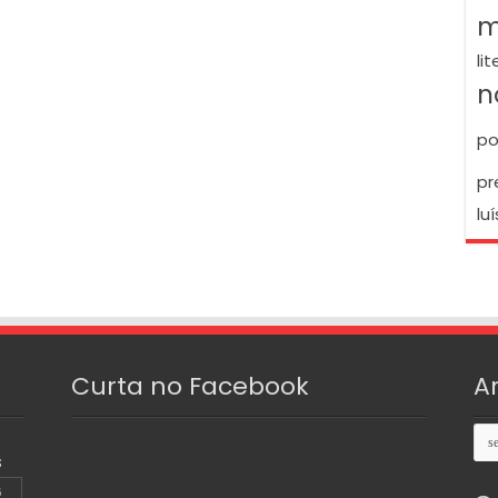
m
li
n
po
pr
luí
Curta no Facebook
A
Arq
S
6