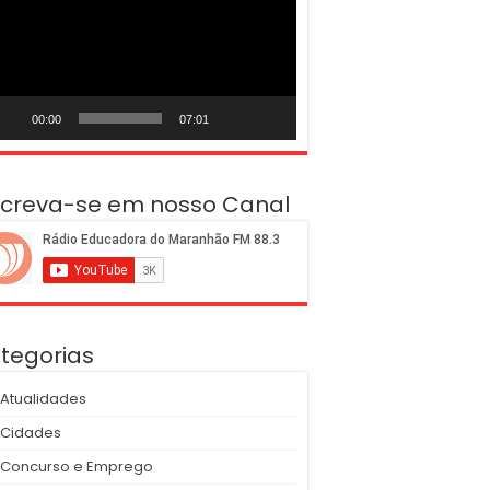
deo
00:00
07:01
screva-se em nosso Canal
tegorias
Atualidades
Cidades
Concurso e Emprego