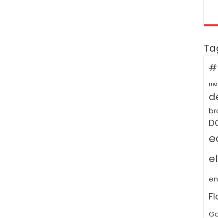
Ta
#
ma
de
br
D
e
e
e
F
Go