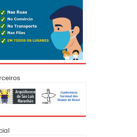
rceiros
cial