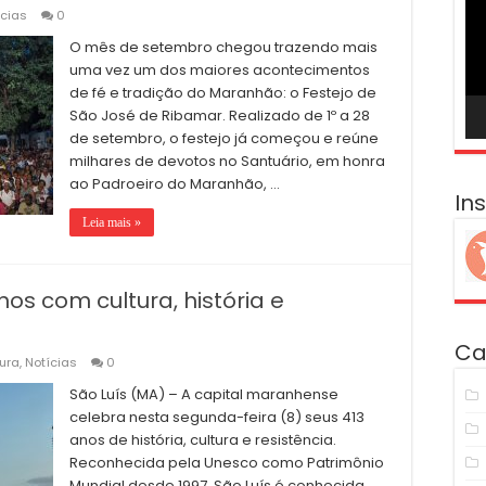
ví
ícias
0
O mês de setembro chegou trazendo mais
uma vez um dos maiores acontecimentos
de fé e tradição do Maranhão: o Festejo de
São José de Ribamar. Realizado de 1º a 28
de setembro, o festejo já começou e reúne
milhares de devotos no Santuário, em honra
ao Padroeiro do Maranhão, …
In
Leia mais »
os com cultura, história e
Ca
ura
,
Notícias
0
São Luís (MA) – A capital maranhense
celebra nesta segunda-feira (8) seus 413
anos de história, cultura e resistência.
Reconhecida pela Unesco como Patrimônio
Mundial desde 1997, São Luís é conhecida