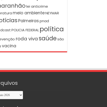
aranhão
lei anticrime
meio ambiente
teratura
NEYMAR
otícias
Palmeiras
pnad
política
dcast
POLICIA FEDERAL
saúde
roda viva
evenção
são
vacina
s
rquivos
uivos