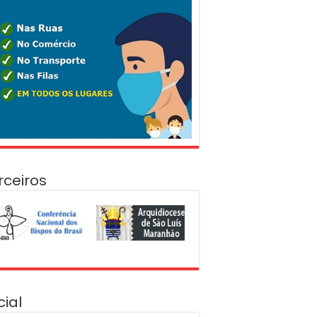
rceiros
cial