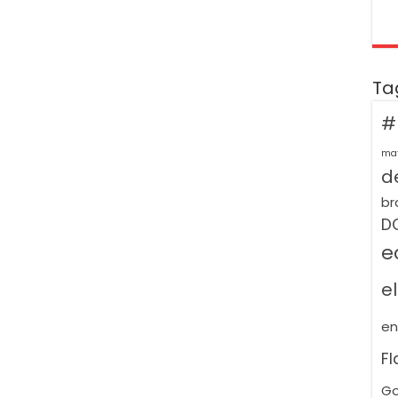
Ta
#
ma
de
br
D
e
e
e
F
Go