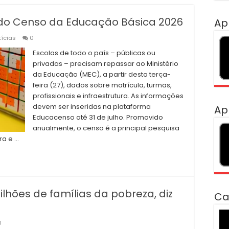
do Censo da Educação Básica 2026
Ap
tícias
0
Escolas de todo o país – públicas ou
privadas – precisam repassar ao Ministério
da Educação (MEC), a partir desta terça-
feira (27), dados sobre matrícula, turmas,
profissionais e infraestrutura. As informações
devem ser inseridas na plataforma
Ap
Educacenso até 31 de julho. Promovido
anualmente, o censo é a principal pesquisa
ra e …
milhões de famílias da pobreza, diz
Ca
To
0
de