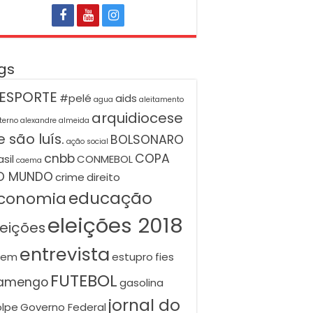
gs
ESPORTE
#pelé
aids
agua
aleitamento
arquidiocese
terno
alexandre almeida
 são luís.
BOLSONARO
ação social
cnbb
COPA
asil
CONMEBOL
caema
O MUNDO
crime
direito
educação
conomia
eleições 2018
leições
entrevista
nem
estupro
fies
FUTEBOL
lamengo
gasolina
jornal do
lpe
Governo Federal