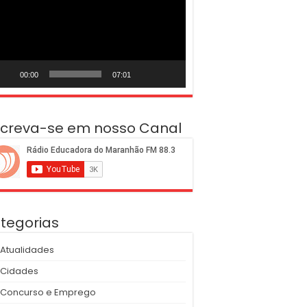
deo
00:00
07:01
screva-se em nosso Canal
tegorias
Atualidades
Cidades
Concurso e Emprego