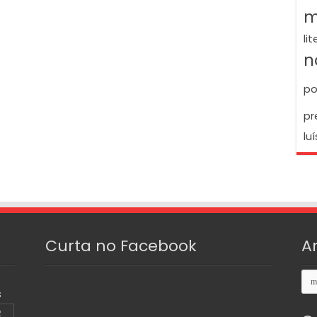
m
li
n
po
pr
luí
Curta no Facebook
A
Arq
S
2