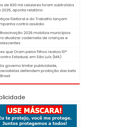
is de 830 mil celulares foram subtraídos
 2025, aponta relatório
stiças Eleitoral e do Trabalho lançam
mpanha contra assédio
ltivacinação 2026 mobiliza municípios
ra atualizar caderneta de crianças e
olescentes
es que Oram pelos Filhos realiza 10°
contro Estadual, em São Luís (MA)
ós governo limitar publicidade,
pecialistas defendem proibição das bets
Brasil
blicidade