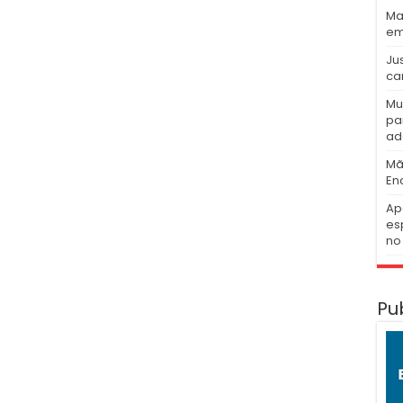
Ma
em
Ju
ca
Mu
pa
ad
Mã
En
Ap
es
no 
Pu