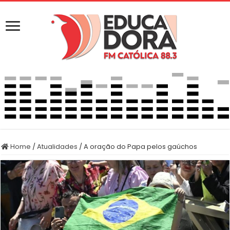
Home
/
Atualidades
/
A oração do Papa pelos gaúchos