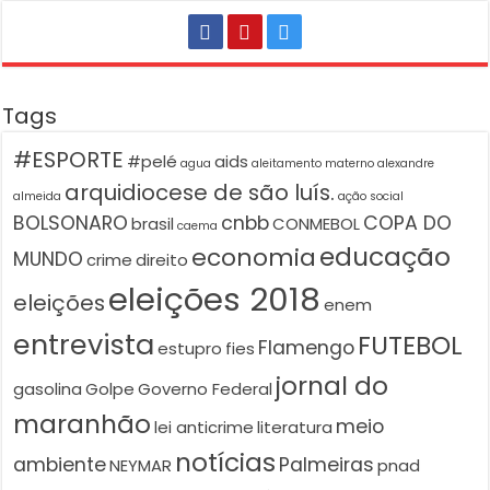
Tags
#ESPORTE
#pelé
aids
agua
aleitamento materno
alexandre
arquidiocese de são luís.
almeida
ação social
BOLSONARO
cnbb
COPA DO
brasil
CONMEBOL
caema
educação
economia
MUNDO
crime
direito
eleições 2018
eleições
enem
entrevista
FUTEBOL
Flamengo
estupro
fies
jornal do
gasolina
Golpe
Governo Federal
maranhão
meio
lei anticrime
literatura
notícias
ambiente
Palmeiras
NEYMAR
pnad