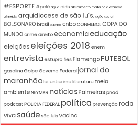
#ESPORTE
#pelé
aids
agua
aleitamento materno
alexandre
arquidiocese de são luís.
almeida
ação social
BOLSONARO
cnbb
COPA DO
brasil
CONMEBOL
caema
educação
economia
MUNDO
crime
direito
eleições 2018
eleições
enem
entrevista
FUTEBOL
Flamengo
estupro
fies
jornal do
gasolina
Golpe
Governo Federal
maranhão
meio
lei anticrime
literatura
notícias
ambiente
Palmeiras
NEYMAR
pnad
política
roda
podcast
POLICIA FEDERAL
prevenção
saúde
viva
vacina
são luís