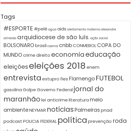
Tags
#ESPORTE
#pelé
aids
agua
aleitamento materno
alexandre
arquidiocese de são luís.
almeida
ação social
BOLSONARO
cnbb
COPA DO
brasil
CONMEBOL
caema
educação
economia
MUNDO
crime
direito
eleições 2018
eleições
enem
entrevista
FUTEBOL
Flamengo
estupro
fies
jornal do
gasolina
Golpe
Governo Federal
maranhão
meio
lei anticrime
literatura
notícias
ambiente
Palmeiras
NEYMAR
pnad
política
roda
podcast
POLICIA FEDERAL
prevenção