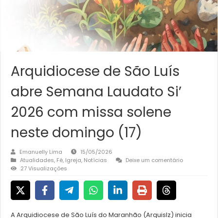
Arquidiocese de São Luís
abre Semana Laudato Si’
2026 com missa solene
neste domingo (17)
Emanuelly Lima
15/05/2026
Atualidades
,
Fé
,
Igreja
,
Notícias
Deixe um comentário
27 Visualizações
A Arquidiocese de São Luís do Maranhão (Arquislz) inicia