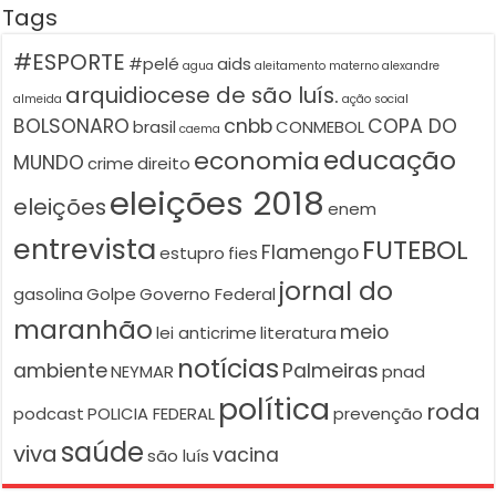
Tags
#ESPORTE
#pelé
aids
agua
aleitamento materno
alexandre
arquidiocese de são luís.
almeida
ação social
BOLSONARO
cnbb
COPA DO
brasil
CONMEBOL
caema
educação
economia
MUNDO
crime
direito
eleições 2018
eleições
enem
entrevista
FUTEBOL
Flamengo
estupro
fies
jornal do
gasolina
Golpe
Governo Federal
maranhão
meio
lei anticrime
literatura
notícias
ambiente
Palmeiras
NEYMAR
pnad
política
roda
podcast
POLICIA FEDERAL
prevenção
saúde
viva
vacina
são luís