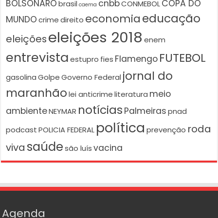
BOLSONARO
cnbb
COPA DO
brasil
CONMEBOL
caema
educação
economia
MUNDO
crime
direito
eleições 2018
eleições
enem
entrevista
FUTEBOL
Flamengo
estupro
fies
jornal do
gasolina
Golpe
Governo Federal
maranhão
meio
lei anticrime
literatura
notícias
ambiente
Palmeiras
NEYMAR
pnad
política
roda
podcast
POLICIA FEDERAL
prevenção
saúde
viva
vacina
são luís
Agenda