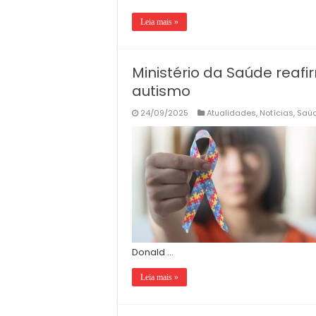
Leia mais »
Ministério da Saúde rea
autismo
24/09/2025
Atualidades
,
Notícias
,
Saú
Donald …
Leia mais »