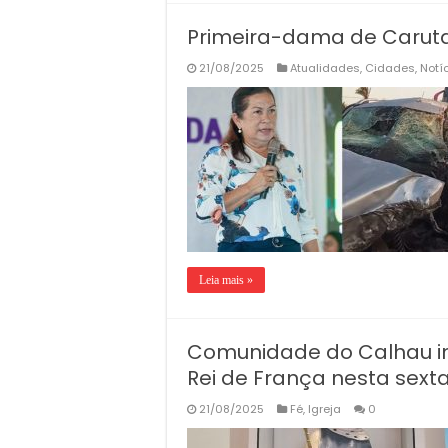
Primeira-dama de Carut
21/08/2025
Atualidades
,
Cidades
,
Notí
Leia mais »
Comunidade do Calhau ini
Rei de França nesta sexta
21/08/2025
Fé
,
Igreja
0