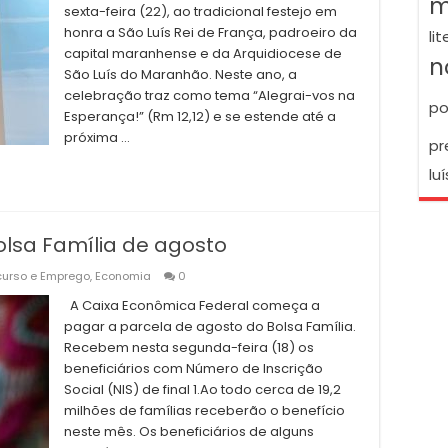
m
sexta-feira (22), ao tradicional festejo em
honra a São Luís Rei de França, padroeiro da
li
capital maranhense e da Arquidiocese de
n
São Luís do Maranhão. Neste ano, a
celebração traz como tema “Alegrai-vos na
po
Esperança!” (Rm 12,12) e se estende até a
próxima …
pr
luí
lsa Família de agosto
urso e Emprego
,
Economia
0
A Caixa Econômica Federal começa a
pagar a parcela de agosto do Bolsa Família.
Recebem nesta segunda-feira (18) os
beneficiários com Número de Inscrição
Social (NIS) de final 1.Ao todo cerca de 19,2
milhões de famílias receberão o benefício
neste mês. Os beneficiários de alguns