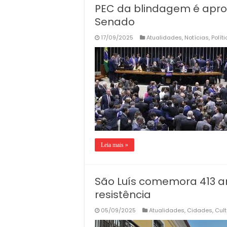
PEC da blindagem é apro
Senado
17/09/2025
Atualidades
,
Notícias
,
Polít
Leia mais »
São Luís comemora 413 an
resistência
05/09/2025
Atualidades
,
Cidades
,
Cult