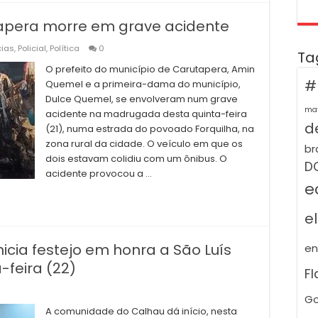
apera morre em grave acidente
cias
,
Policial
,
Política
0
Ta
O prefeito do município de Carutapera, Amin
#
Quemel e a primeira-dama do município,
Dulce Quemel, se envolveram num grave
ma
acidente na madrugada desta quinta-feira
de
(21), numa estrada do povoado Forquilha, na
zona rural da cidade. O veículo em que os
br
dois estavam colidiu com um ônibus. O
D
acidente provocou a …
e
e
cia festejo em honra a São Luís
e
-feira (22)
F
Go
A comunidade do Calhau dá início, nesta