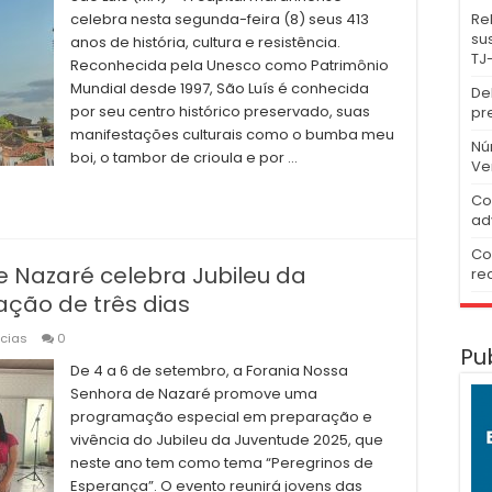
Re
celebra nesta segunda-feira (8) seus 413
su
anos de história, cultura e resistência.
TJ
Reconhecida pela Unesco como Patrimônio
Mundial desde 1997, São Luís é conhecida
De
por seu centro histórico preservado, suas
pr
manifestações culturais como o bumba meu
Nú
boi, o tambor de crioula e por …
Ve
Co
ad
Co
 Nazaré celebra Jubileu da
re
ção de três dias
ícias
0
Pu
De 4 a 6 de setembro, a Forania Nossa
Senhora de Nazaré promove uma
programação especial em preparação e
vivência do Jubileu da Juventude 2025, que
neste ano tem como tema “Peregrinos de
Esperança”. O evento reunirá jovens das