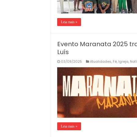
Leia mais »
Evento Maranata 2025 tr
Luís
03/09/2025
Atualidades
,
Fé
,
Igreja
,
Not
Leia mais »