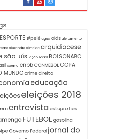
gs
ESPORTE
#pelé
aids
agua
aleitamento
arquidiocese
terno
alexandre almeida
 são luís.
BOLSONARO
ação social
cnbb
COPA
asil
CONMEBOL
caema
O MUNDO
crime
direito
educação
conomia
eleições 2018
leições
entrevista
nem
estupro
fies
FUTEBOL
lamengo
gasolina
jornal do
lpe
Governo Federal