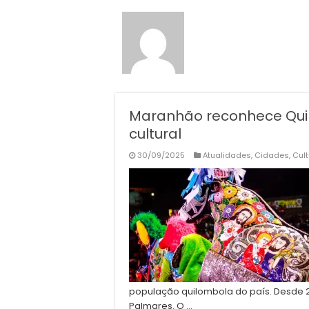
Maranhão reconhece Qui
cultural
30/09/2025
Atualidades
,
Cidades
,
Cult
população quilombola do país. Desde 20
Palmares. O …