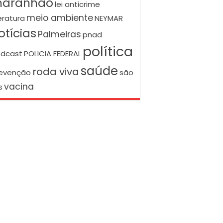
aranhão
lei anticrime
meio ambiente
teratura
NEYMAR
otícias
Palmeiras
pnad
política
dcast
POLICIA FEDERAL
saúde
roda viva
evenção
são
vacina
s