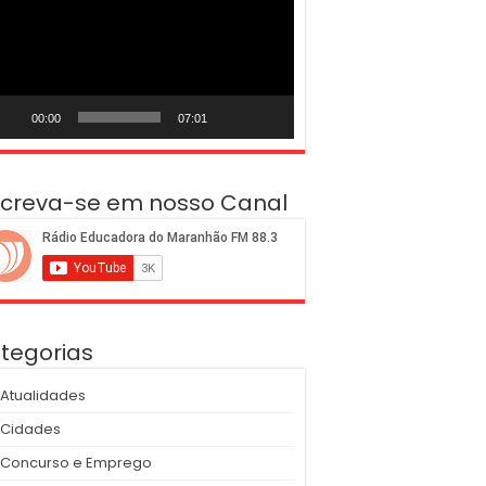
deo
00:00
07:01
screva-se em nosso Canal
tegorias
Atualidades
Cidades
Concurso e Emprego