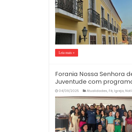
Leia mais »
Forania Nossa Senhora de
Juventude com programa
04/09/2025
Atualidades
,
Fé
,
Igreja
,
Not