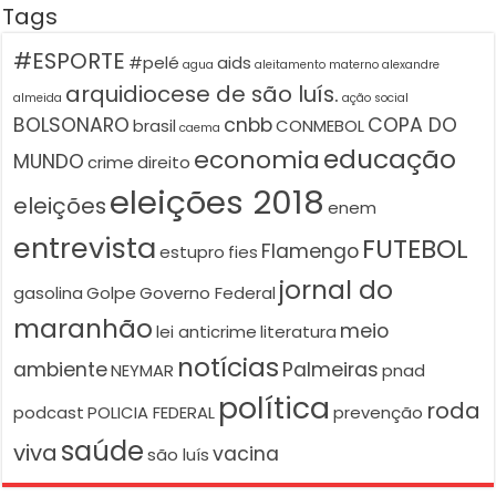
Tags
#ESPORTE
#pelé
aids
agua
aleitamento materno
alexandre
arquidiocese de são luís.
almeida
ação social
BOLSONARO
cnbb
COPA DO
brasil
CONMEBOL
caema
educação
economia
MUNDO
crime
direito
eleições 2018
eleições
enem
entrevista
FUTEBOL
Flamengo
estupro
fies
jornal do
gasolina
Golpe
Governo Federal
maranhão
meio
lei anticrime
literatura
notícias
ambiente
Palmeiras
NEYMAR
pnad
política
roda
podcast
POLICIA FEDERAL
prevenção
saúde
viva
vacina
são luís