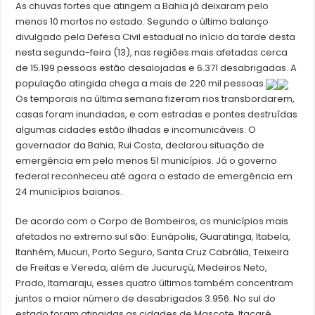
As chuvas fortes que atingem a Bahia já deixaram pelo
menos 10 mortos no estado. Segundo o último balanço
divulgado pela Defesa Civil estadual no início da tarde desta
nesta segunda-feira (13), nas regiões mais afetadas cerca
de 15.199 pessoas estão desalojadas e 6.371 desabrigadas. A
população atingida chega a mais de 220 mil pessoas.
Os temporais na última semana fizeram rios transbordarem,
casas foram inundadas, e com estradas e pontes destruídas
algumas cidades estão ilhadas e incomunicáveis. O
governador da Bahia, Rui Costa, declarou situação de
emergência em pelo menos 51 municípios. Já o governo
federal reconheceu até agora o estado de emergência em
24 municípios baianos.
De acordo com o Corpo de Bombeiros, os municípios mais
afetados no extremo sul são: Eunápolis, Guaratinga, Itabela,
Itanhém, Mucuri, Porto Seguro, Santa Cruz Cabrália, Teixeira
de Freitas e Vereda, além de Jucuruçú, Medeiros Neto,
Prado, Itamaraju, esses quatro últimos também concentram
juntos o maior número de desabrigados 3.956. No sul do
estado foram atingidas as cidades de Mascote, Itacaré,