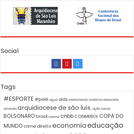
Social
Tags
#ESPORTE
#pelé
aids
agua
aleitamento materno
alexandre
arquidiocese de são luís.
almeida
ação social
BOLSONARO
cnbb
COPA DO
brasil
CONMEBOL
caema
educação
economia
MUNDO
crime
direito