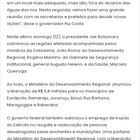
em um local mais adequado, mais alto, fora do alcance das
águas dos rios. Nesta segunda, vamos fazer uma grande
reunião com as secretarias e prefeitos para decidir novas
ações”, disse o governador Rui Costa.
Neste último domingo (12), o presidente Jair Bolsonaro
sobrevoou as regiões afetadas acompanhado pelos
ministros da Cidadania, João Roma; do Desenvolvimento
Regional, Rogério Marinho; do Gabinete de Segurança
Institucional, general Augusto Heleno; e da Saúde, Marcelo
Queiroga.
Ao todo, o Ministério do Desenvolvimento Regional anunciou
a liberação de R$ 5,8 milhões para os municípios de
Eunápolis, Itamaraju, Jucuruçu, Ibicuí, Ruy Barbosa,
Maragogipe e Itaberaba.
O governo federal também autorizou o emprego de tropas
do Exército no resgate e realocação de pessoas
desabrigadas pelas enchentes e inundações. Uma portaria
do Ministério do Desenvolvimento Regional, com a liberação