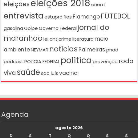
eleições 2018
eleições
enem
entrevista
FUTEBOL
Flamengo
estupro
fies
jornal do
gasolina
Golpe
Governo Federal
maranhão
meio
lei anticrime
literatura
notícias
ambiente
Palmeiras
NEYMAR
pnad
política
roda
podcast
POLICIA FEDERAL
prevenção
saúde
viva
vacina
são luís
Agenda
agosto 2026
D
S
T
Q
Q
S
S