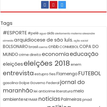
Tags
#ESPORTE
#pelé
aids
agua
aleitamento materno
alexandre
arquidiocese de são luís.
almeida
ação social
BOLSONARO
cnbb
COPA DO
brasil
CONMEBOL
caema
educação
economia
MUNDO
crime
direito
eleições 2018
eleições
enem
entrevista
FUTEBOL
Flamengo
estupro
fies
jornal do
gasolina
Golpe
Governo Federal
maranhão
meio
lei anticrime
literatura
notícias
ambiente
Palmeiras
NEYMAR
pnad