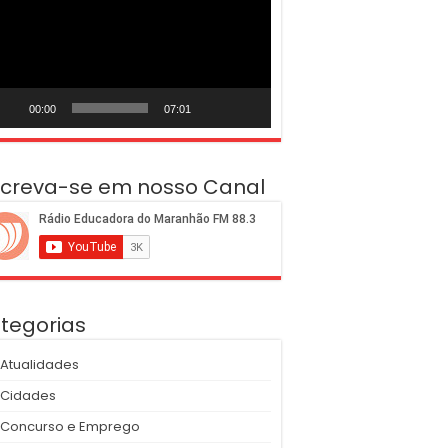
deo
00:00
07:01
screva-se em nosso Canal
tegorias
Atualidades
Cidades
Concurso e Emprego