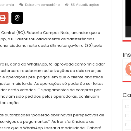
ví
conomia
Deixe um comentário
85 Visualizações
 Central (BC), Roberto Campos Neto, anunciar que o
pp, o BC autorizou oficialmente as transferências
 anunciada na noite desta última terça-feira (30) pela
In
sil, dona do WhatsApp, foi aprovada como “iniciador
Mastercard receberam autorizações de dois arranjos
o e operações pré-pagas, em que o cliente abastece
gastar mais tarde. As operações só poderão ser feitas
terior estão vetadas. Os pagamentos de compras por
Ca
 haviam sido pedidos pelas operadoras, continuam
utorização.
as autorizações “poderão abrir novas perspectivas de
serviços de pagamentos”. As transferências e as
 assim que o WhatsApp liberar a modalidade. Caberá