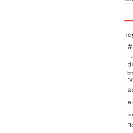
Ta
#
ma
de
br
D
e
e
e
F