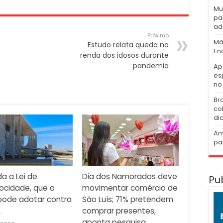
Mu
pa
ad
Próximo
Mã
Estudo relata queda na
En
renda dos idosos durante
pandemia
Ap
es
no 
Br
co
di
An
pa
a a Lei de
Dia dos Namorados deve
Pu
ocidade, que o
movimentar comércio de
 pode adotar contra
São Luís; 71% pretendem
A
comprar presentes,
aponta pesquisa