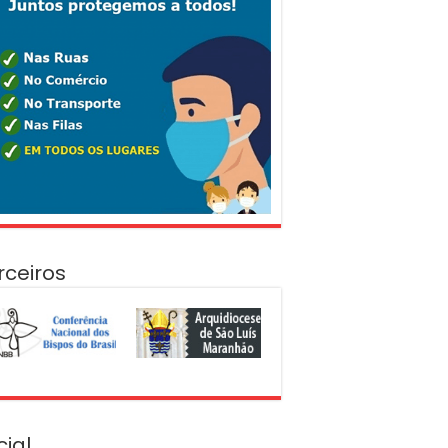
rceiros
cial