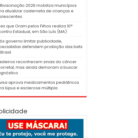
ltivacinação 2026 mobiliza municípios
ra atualizar caderneta de crianças e
olescentes
es que Oram pelos Filhos realiza 10°
contro Estadual, em São Luís (MA)
ós governo limitar publicidade,
pecialistas defendem proibição das bets
Brasil
asileiros reconhecem sinais do câncer
lorretal, mas ainda demoram a buscar
agnóstico
visa aprova medicamentos pediátricos
ra lúpus e esclerose múltipla
blicidade