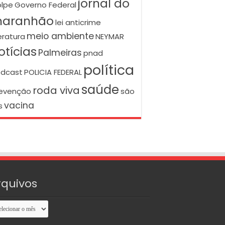
jornal do
lpe
Governo Federal
aranhão
lei anticrime
meio ambiente
teratura
NEYMAR
otícias
Palmeiras
pnad
política
dcast
POLICIA FEDERAL
saúde
roda viva
evenção
são
vacina
s
rquivos
uivos