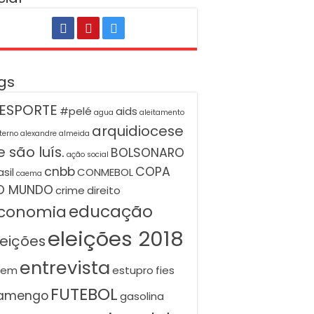
gs
ESPORTE
#pelé
aids
agua
aleitamento
arquidiocese
terno
alexandre almeida
 são luís.
BOLSONARO
ação social
cnbb
COPA
asil
CONMEBOL
caema
O MUNDO
crime
direito
educação
conomia
eleições 2018
leições
entrevista
nem
estupro
fies
FUTEBOL
lamengo
gasolina