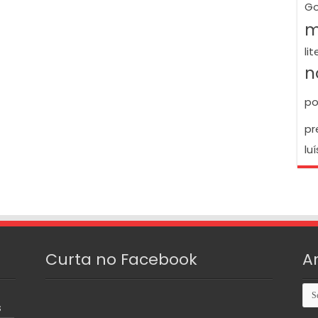
Go
m
li
n
po
pr
luí
Curta no Facebook
A
Arq
S