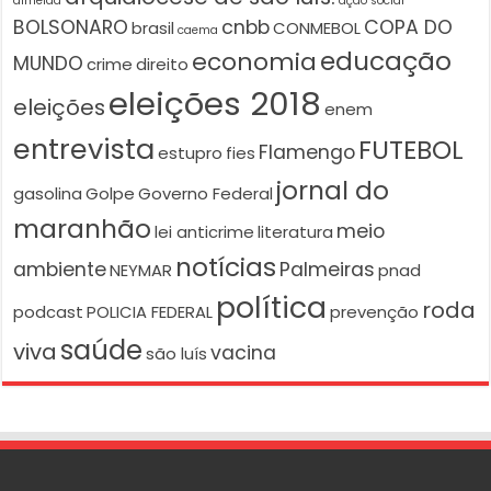
almeida
ação social
BOLSONARO
cnbb
COPA DO
brasil
CONMEBOL
caema
educação
economia
MUNDO
crime
direito
eleições 2018
eleições
enem
entrevista
FUTEBOL
Flamengo
estupro
fies
jornal do
gasolina
Golpe
Governo Federal
maranhão
meio
lei anticrime
literatura
notícias
ambiente
Palmeiras
NEYMAR
pnad
política
roda
podcast
POLICIA FEDERAL
prevenção
saúde
viva
vacina
são luís