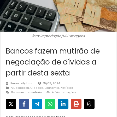
foto: Reprodução/USP Imagens
Bancos fazem mutirão de
negociação de dívidas a
partir desta sexta
Emanuelly Lima
15/03/2024
Atualidades
,
Cidades
,
Economia
,
Notícias
Deixe um comentário
41 Visualizações