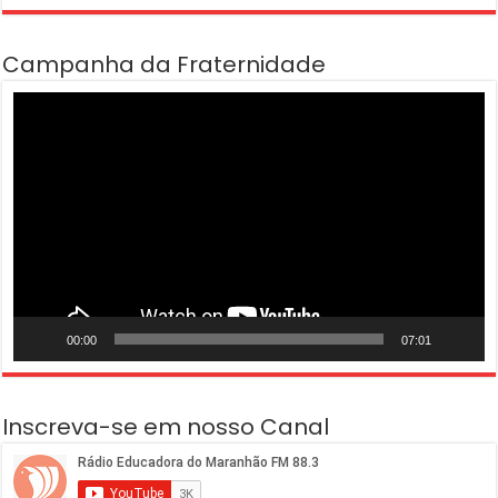
Campanha da Fraternidade
Tocador
de
vídeo
00:00
07:01
Inscreva-se em nosso Canal