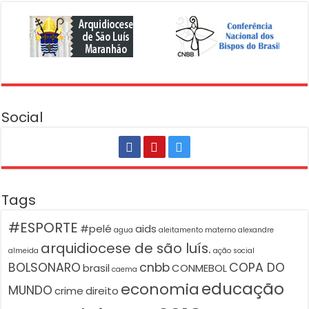
Social
Tags
#ESPORTE
#pelé
aids
agua
aleitamento materno
alexandre
arquidiocese de são luís.
almeida
ação social
BOLSONARO
cnbb
COPA DO
brasil
CONMEBOL
caema
educação
economia
MUNDO
crime
direito