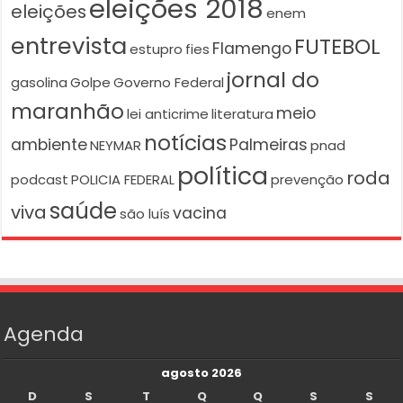
eleições 2018
eleições
enem
entrevista
FUTEBOL
Flamengo
estupro
fies
jornal do
gasolina
Golpe
Governo Federal
maranhão
meio
lei anticrime
literatura
notícias
ambiente
Palmeiras
NEYMAR
pnad
política
roda
podcast
POLICIA FEDERAL
prevenção
saúde
viva
vacina
são luís
Agenda
agosto 2026
D
S
T
Q
Q
S
S