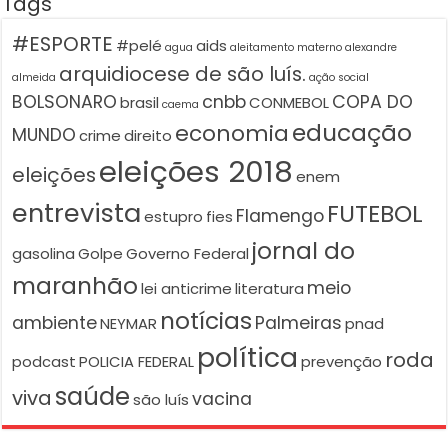
Tags
#ESPORTE
#pelé
aids
agua
aleitamento materno
alexandre
arquidiocese de são luís.
almeida
ação social
BOLSONARO
cnbb
COPA DO
brasil
CONMEBOL
caema
educação
economia
MUNDO
crime
direito
eleições 2018
eleições
enem
entrevista
FUTEBOL
Flamengo
estupro
fies
jornal do
gasolina
Golpe
Governo Federal
maranhão
meio
lei anticrime
literatura
notícias
ambiente
Palmeiras
NEYMAR
pnad
política
roda
podcast
POLICIA FEDERAL
prevenção
saúde
viva
vacina
são luís