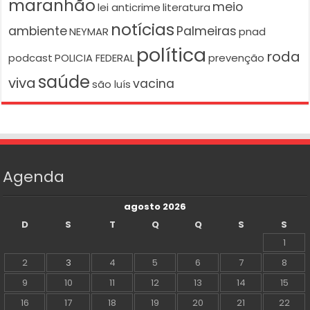
maranhão
meio
lei anticrime
literatura
notícias
ambiente
Palmeiras
NEYMAR
pnad
política
roda
podcast
POLICIA FEDERAL
prevenção
saúde
viva
vacina
são luís
Agenda
agosto 2026
D
S
T
Q
Q
S
S
1
2
3
4
5
6
7
8
9
10
11
12
13
14
15
16
17
18
19
20
21
22