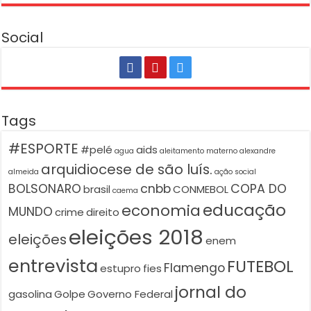
Social
Tags
#ESPORTE
#pelé
aids
agua
aleitamento materno
alexandre
arquidiocese de são luís.
almeida
ação social
BOLSONARO
cnbb
COPA DO
brasil
CONMEBOL
caema
educação
economia
MUNDO
crime
direito
eleições 2018
eleições
enem
entrevista
FUTEBOL
Flamengo
estupro
fies
jornal do
gasolina
Golpe
Governo Federal