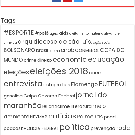
Tags
#ESPORTE
#pelé
aids
agua
aleitamento materno
alexandre
arquidiocese de são luís.
almeida
ação social
BOLSONARO
cnbb
COPA DO
brasil
CONMEBOL
caema
educação
economia
MUNDO
crime
direito
eleições 2018
eleições
enem
entrevista
FUTEBOL
Flamengo
estupro
fies
jornal do
gasolina
Golpe
Governo Federal
maranhão
meio
lei anticrime
literatura
notícias
ambiente
Palmeiras
NEYMAR
pnad
política
roda
podcast
POLICIA FEDERAL
prevenção