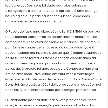
coração, pulmão, rins e cérebro. Entre os sintomas estão
fadiga, erupções, sensibilidade aos raios solares e
alterações no sistema nervoso. A epilepsia é uma doença
neurológica que pode causar convulsões, espasmos
musculares e perda de consciência.
O PL vetado fazia uma alteração na Lei 8.213/1991, dispositivo
que dispensa portadores de determinadas enfermidades,
como tuberculose ativa, hanseníase e câncer, de contribuir
por 12 meses antes de ter acesso ao auxílio-doença e à
aposentadoria por invalidez, desde que já sejam segurados
do INSS. Dessa forma, a lista de doenças dispensadas da
carência seria ampliada para incluir também a lúpus e a
epilepsia. O projeto foi aprovado pelo Congresso Nacional,
em caráter conclusivo, ainda em 2018, mas a tramitação
ficou paralisada até maio deste ano, quando a Comissão de
Constituição e Justiça (CCJ) deliberou sobre a redação final
do texto, que foi então enviado para sanção presidencial.
O Parlamento poderá derrubar o veto presidencial. Neste
caso, é necessária a rejeição pela maioria absoluta dos