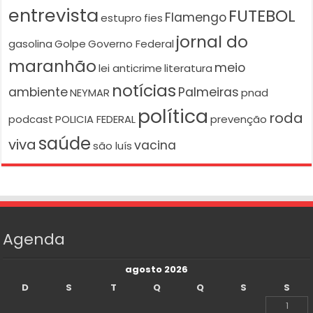
entrevista
FUTEBOL
Flamengo
estupro
fies
jornal do
gasolina
Golpe
Governo Federal
maranhão
meio
lei anticrime
literatura
notícias
ambiente
Palmeiras
NEYMAR
pnad
política
roda
podcast
POLICIA FEDERAL
prevenção
saúde
viva
vacina
são luís
Agenda
agosto 2026
D
S
T
Q
Q
S
S
1