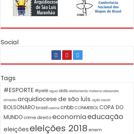
Social
Tags
#ESPORTE
#pelé
aids
agua
aleitamento materno
alexandre
arquidiocese de são luís.
almeida
ação social
BOLSONARO
cnbb
COPA DO
brasil
CONMEBOL
caema
educação
economia
MUNDO
crime
direito
eleições 2018
eleições
enem