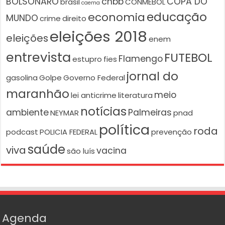
BOLSONARO
cnbb
COPA DO
brasil
CONMEBOL
caema
educação
economia
MUNDO
crime
direito
eleições 2018
eleições
enem
entrevista
FUTEBOL
Flamengo
estupro
fies
jornal do
gasolina
Golpe
Governo Federal
maranhão
meio
lei anticrime
literatura
notícias
ambiente
Palmeiras
NEYMAR
pnad
política
roda
podcast
POLICIA FEDERAL
prevenção
saúde
viva
vacina
são luís
Agenda