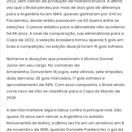
2022, vem caindo de produção de maneira brusca. A última
vez que o Brasil perdeu por mais de dois gols de diferença
para a Argentina foi em 1964, quando ganharam por 3×0 no
Pacaembu, desde então passaram-se 62 duelos entre as
seleções. O placar elástico para a albiceleste não acontecia
há 66 anos. A nível de comparação, nas eliminatórias para a
Copa de 2022, a seleção brasileira tomou apenas 5 gols em
toda a competição, na edição atual já foram 16 gols sofridos.
Números e atuações que pressionam o técnico Dorival
Junior em seu cargo. No comando da
Amarelinha, Dorival tem 16 jogos, sete vitórias, sete empates,
duas derrotas, 25 gols marcados, 17 gols sofridos e
aproveitamento de 58%. Com essa campanha, o Brasil ainda
corre risco de não se classificar para a Copa do Mundo de
2026.
A derrota manteve alguns tabus contra a principal rival. São
quase 30 anos sem vencer a Argentina no estádio
Monumental de Núñez, a última vez foi em um amistoso em 8
de novembro de 1995, quando Donizete Pantera fez o gol da