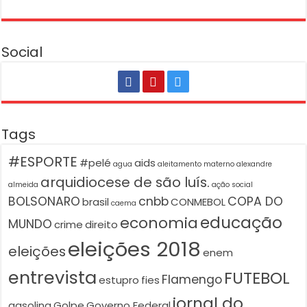
Social
Tags
#ESPORTE
#pelé
aids
agua
aleitamento materno
alexandre
arquidiocese de são luís.
almeida
ação social
BOLSONARO
cnbb
COPA DO
brasil
CONMEBOL
caema
educação
economia
MUNDO
crime
direito
eleições 2018
eleições
enem
entrevista
FUTEBOL
Flamengo
estupro
fies
jornal do
gasolina
Golpe
Governo Federal