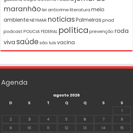
maranhão
meio
lei anticrime
literatura
notícias
ambiente
Palmeiras
NEYMAR
pnad
política
roda
podcast
POLICIA FEDERAL
prevenção
saúde
viva
vacina
são luís
Agenda
agosto 2026
D
S
T
Q
Q
S
S
1
2
3
4
5
6
7
8
9
10
11
12
13
14
15