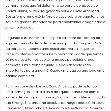
posição da classificação com 21 pontos. Em seu último
compromisso, que foi determinante para a demissão de
Dorival Júnior, o Brasil foi goleado por 4 a 1 pela Argentina.
Desta forma, uma vitória fora de casa sobre os equatorianos
seria de grande importância para encaminhar a vaga para o
próximo Mundial.
Segundo o treinador italiano, para sair com os três pontos, a
equipe canarinho terá de fazer uma partida completa: “Não
dá para fazer apenas uma coisa boa. Acredito que no
aspecto ofensivo vamos ir bem pela criatividade que temos.
Já na defesa, temos que ter uma equipe solidária, que
compete, luta e trabalha junta. Os dois aspectos são
importantes para amanhã. Quero uma equipe que joga uma
partida completa”.
Para buscar este objetivo, Carlo Ancelotti pode optar por
uma formação inédita diante do Equador, inclusive com a
estreia de um jogador na seleção, o zagueiro Alexsandro, do
Lille (França). Assim, uma possível formação inicial é: Alisson;
Vanderson, Marquinhos, Alexsandro e Alex Sandro; Casemiro,