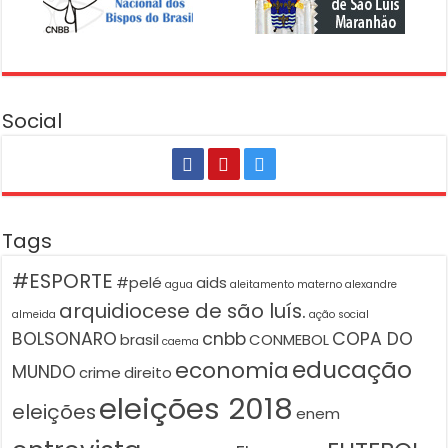
Social
Tags
#ESPORTE
#pelé
aids
agua
aleitamento materno
alexandre
arquidiocese de são luís.
almeida
ação social
BOLSONARO
cnbb
COPA DO
brasil
CONMEBOL
caema
educação
economia
MUNDO
crime
direito
eleições 2018
eleições
enem