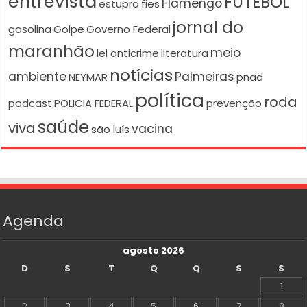
entrevista
FUTEBOL
Flamengo
estupro
fies
jornal do
gasolina
Golpe
Governo Federal
maranhão
meio
lei anticrime
literatura
notícias
ambiente
Palmeiras
NEYMAR
pnad
política
roda
podcast
POLICIA FEDERAL
prevenção
saúde
viva
vacina
são luís
Agenda
agosto 2026
D
S
T
Q
Q
S
S
1
2
3
4
5
6
7
8