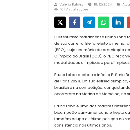
Valeria Baldez
16/12/2024
Atua
161 Visualizações
O kitesurfista maranhense Bruno Lobo 
de sua carreira. Ele foi eleito o melhor
(PBO), cuja cerimônia de premiação oc
Olímpico do Brasil (COB), o PBO reconh
modalidades olímpicas e paralímpica
Bruno Lobo recebeu o inédito Prêmio Br
de Paris 2024. Em sua estreia olímpica
brasileira na competição, conquistando 
ocorreram na Marina de Marselha, no su
Bruno Lobo é uma das maiores referência
bicampeão pan-americano e hepta cam
também ocupa a sétima posição no ran
consistência nos últimos anos.