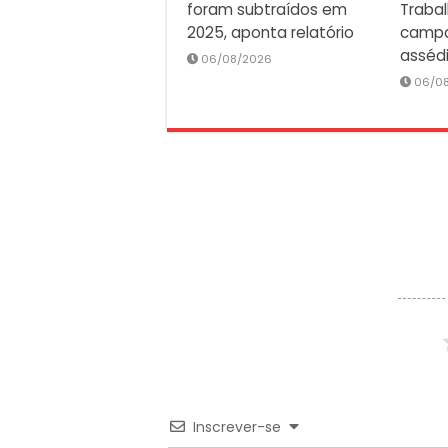
foram subtraídos em
Traba
2025, aponta relatório
campa
asséd
06/08/2026
06/0
Inscrever-se