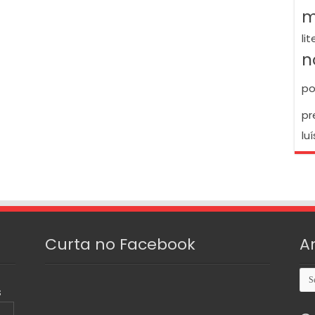
m
li
n
po
pr
luí
Curta no Facebook
A
Arq
S