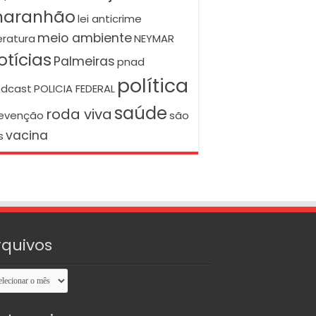
aranhão
lei anticrime
meio ambiente
teratura
NEYMAR
otícias
Palmeiras
pnad
política
dcast
POLICIA FEDERAL
saúde
roda viva
evenção
são
vacina
s
rquivos
uivos