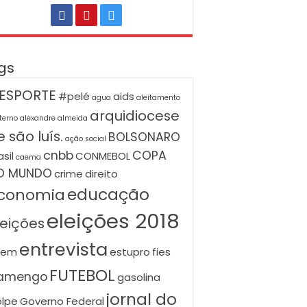
gs
ESPORTE
#pelé
aids
agua
aleitamento
arquidiocese
terno
alexandre almeida
 são luís.
BOLSONARO
ação social
cnbb
COPA
asil
CONMEBOL
caema
O MUNDO
crime
direito
educação
conomia
eleições 2018
leições
entrevista
nem
estupro
fies
FUTEBOL
lamengo
gasolina
jornal do
lpe
Governo Federal