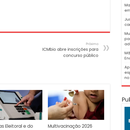
Ma
em
Ju
ca
Mu
pa
ad
Próximo
ICMbio abre inscrições para
Mã
concurso público
En
Ap
es
no 
Pu
as Eleitoral e do
Multivacinação 2026