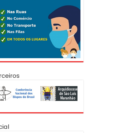
rceiros
cial