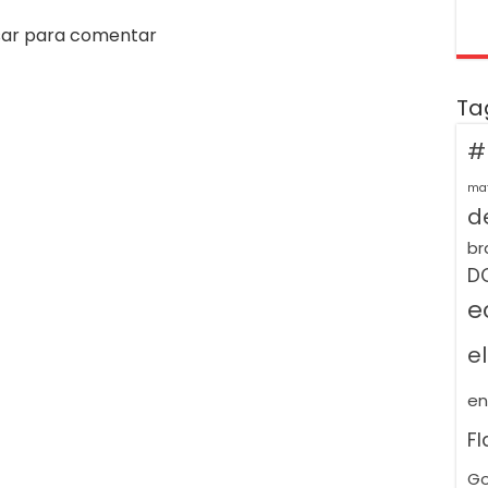
ar para comentar
Ta
#
ma
de
br
D
e
e
e
F
Go