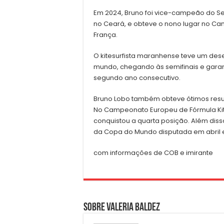
Em 2024, Bruno foi vice-campeão do Sert
no Ceará, e obteve o nono lugar no Ca
França.
O kitesurfista maranhense teve um des
mundo, chegando às semifinais e garan
segundo ano consecutivo.
Bruno Lobo também obteve ótimos resu
No Campeonato Europeu de Fórmula Kit
conquistou a quarta posição. Além disso,
da Copa do Mundo disputada em abril 
com informações de COB e imirante
Sobre Valeria Baldez