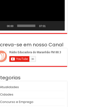
deo
00:00
07:01
screva-se em nosso Canal
tegorias
Atualidades
Cidades
Concurso e Emprego