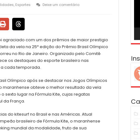
ví
lidades
,
Esportes
Deixe um comentário
foi agraciado com um dos prêmios de maior prestigio
 atleta da vela na 25ª edição do Prêmio Brasil Olímpico
orreu no Rio de Janeiro. Organizado pelo Comitê
In
ece os destaques do esporte brasileiro nas
s a cada temporada.
asil Olímpico após se destacar nos Jogos Olímpicos
, o maranhense obteve o melhor resultado da vela
o sexto lugar na Fórmula Kite, cujas regatas
Ca
l da França.
s do kitesurf no Brasil e nas Américas. Atual
peão brasileiro de Fórmula Kite, o maranhense
king mundial da modalidade, fruto de sua