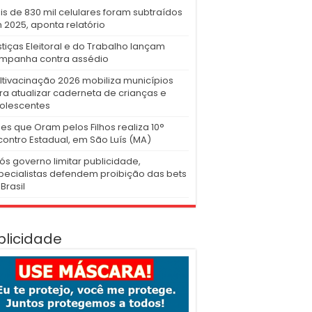
is de 830 mil celulares foram subtraídos
 2025, aponta relatório
stiças Eleitoral e do Trabalho lançam
mpanha contra assédio
ltivacinação 2026 mobiliza municípios
ra atualizar caderneta de crianças e
olescentes
es que Oram pelos Filhos realiza 10°
contro Estadual, em São Luís (MA)
ós governo limitar publicidade,
pecialistas defendem proibição das bets
Brasil
blicidade