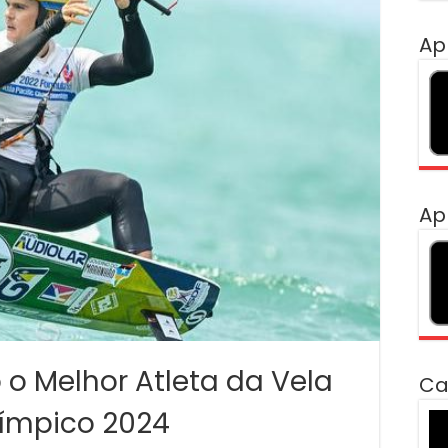
Ap
Ap
o o Melhor Atleta da Vela
Ca
límpico 2024
To
de