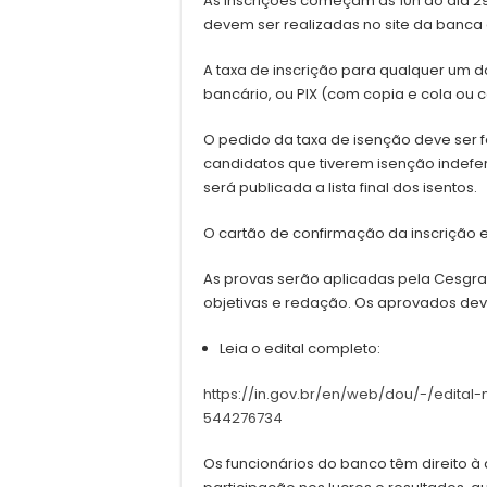
As inscrições começam às 10h do dia 29
devem ser realizadas no site da banca 
A taxa de inscrição para qualquer um d
bancário, ou PIX (com copia e cola ou 
O pedido da taxa de isenção deve ser fe
candidatos que tiverem isenção indefe
será publicada a lista final dos isentos.
O cartão de confirmação da inscrição e
As provas serão aplicadas pela Cesgra
objetivas e redação. Os aprovados dev
Leia o edital completo:
https://in.gov.br/en/web/dou/-/edita
544276734
Os funcionários do banco têm direito à