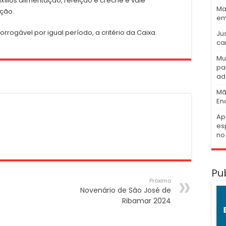
uxílios alimentação, refeição e creche e vale
Ma
ação.
em
rrogável por igual período, a critério da Caixa.
Ju
ca
Mu
pa
ad
Mã
En
Ap
es
no 
Pu
Próximo
Novenário de São José de
Ribamar 2024