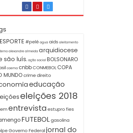
gs
ESPORTE
#pelé
aids
agua
aleitamento
arquidiocese
terno
alexandre almeida
 são luís.
BOLSONARO
ação social
cnbb
COPA
asil
CONMEBOL
caema
O MUNDO
crime
direito
educação
conomia
eleições 2018
leições
entrevista
nem
estupro
fies
FUTEBOL
lamengo
gasolina
jornal do
lpe
Governo Federal