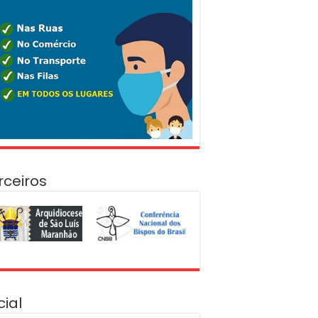
rceiros
cial