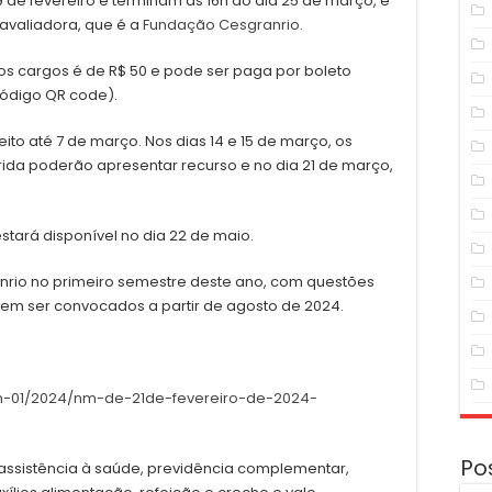
 de fevereiro e terminam às 16h do dia 25 de março, e
avaliadora, que é a
Fundação Cesgranrio.
os cargos é de R$ 50 e pode ser paga por boleto
código QR code).
ito até 7 de março. Nos dias 14 e 15 de março, os
rida poderão apresentar recurso e no dia 21 de março,
stará disponível no dia 22 de maio.
nrio no primeiro semestre deste ano, com questões
em ser convocados a partir de agosto de 2024.
l-n-01/2024/nm-de-21de-fevereiro-de-2024-
Po
 assistência à saúde, previdência complementar,