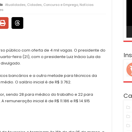
ví
Atualidades
,
Cidades
,
Concurso e Emprego
,
Notícias
es
so público com oferta de 4 mil vagas. O presidente do
In
uarta-feira (21), com o presidente Luiz Inácio Lula da
i divulgado.
cnicos bancários e a outra metade para técnicos da
édio. O salário inicial é de R$ 3.762.
Ca
rior, sendo 28 para médico do trabalho e 22 para
 remuneração inicial é de R$ 11.186 e R$ 14.915