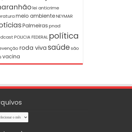
aranhão
lei anticrime
meio ambiente
teratura
NEYMAR
otícias
Palmeiras
pnad
política
dcast
POLICIA FEDERAL
saúde
roda viva
evenção
são
vacina
s
rquivos
uivos