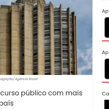
Ap
Ap
vulgação/ Agência Brasil
ncurso público com mais
Ca
país
To
de