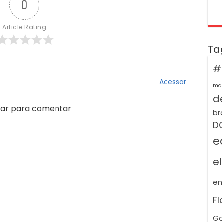
0
Article Rating
Ta
#
Acessar
ma
de
ar para comentar
br
D
e
e
e
F
Go