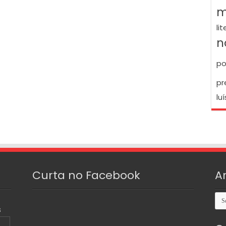
m
li
n
po
pr
luí
Curta no Facebook
A
Arq
S