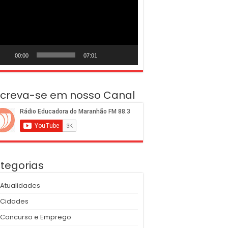
deo
00:00
07:01
screva-se em nosso Canal
tegorias
Atualidades
Cidades
Concurso e Emprego