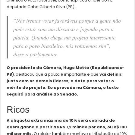
orientou o voto favorável, como explicou o líder do PL,
deputado Cabo Gilberto Silva (PB).
“Nós iremos votar favoráveis porque a gente não
pode estar com um discurso e jogando para a
plateia. Quando chega um projeto interessante
para o povo brasileiro, nós votaremos sim”,
disse o parlamentar.
O presidente da Câmara, Hugo Motta (Republicanos-
PB)
, destacou que a pauta é importante e que
vai definir,
junto com os demais líderes, a data para votar o
mérito do projeto. Se aprovado na Câmara, o texto
seguirá para análise do Senado.
Ricos
A alíquota extra máxima de 10% será cobrada de
quem ganha a partir de R$ 1,2 milhão por ano, ou R$ 100
mil por mês.
O relator também manteve a tributação de 10%