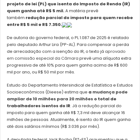
projeto de lei (PL) que isenta do Imposto de Renda (IR)
quem ganha até R$ 5 mil.
A matéria prevê
também
redução parcial do imposto para quem recebe
entre R$ 5 mil e R$ 7.350.
De autoria do governo federal, o PL 1.087 de 2025 é relatado
pelo deputado Arthur Lira (PP-AL). Para compensar a perda
de arrecadação com a isenção do IR, o texto já
aprovado
em comissão especial da Câmara
prevê uma alíquota extra
progressiva de até 10% para quem ganha acima de R$ 600
mil por ano, ou R$ 50 mil por mês.
Estudo do Departamento Intersindical de Estatística e Estudos
Socioeconômicos (Dieese) estima que
a
mudança pode
ampliar de 10 milhões para 20 milhões
o total de
trabalhadores isentos do IR
. Já a redução parcial do
imposto para quem ganha até R$ 7,3 mil deve alcançar 16
milhões de pessoas. Atualmente, é isento do IR quem ganha
até dois salários mínimos (R$ 3.036 por mês).
A deputada federal Jack Rocha (PT-ES) argumentou que a