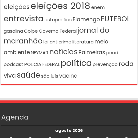
eleições 2018
eleições
enem
entrevista
FUTEBOL
Flamengo
estupro
fies
jornal do
gasolina
Golpe
Governo Federal
maranhão
meio
lei anticrime
literatura
notícias
ambiente
Palmeiras
NEYMAR
pnad
política
roda
podcast
POLICIA FEDERAL
prevenção
saúde
viva
vacina
são luís
Agenda
agosto 2026