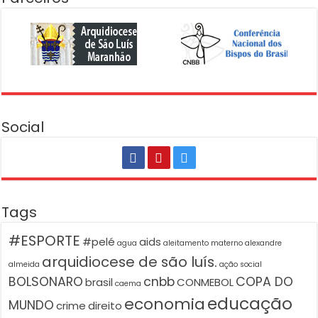
Social
Tags
#ESPORTE
#pelé
aids
agua
aleitamento materno
alexandre
arquidiocese de são luís.
almeida
ação social
BOLSONARO
cnbb
COPA DO
brasil
CONMEBOL
caema
educação
economia
MUNDO
crime
direito