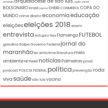
arquidiocese de são luís.
almeida
ação social
BOLSONARO
cnbb
COPA DO
brasil
CONMEBOL
caema
educação
economia
MUNDO
crime
direito
eleições 2018
eleições
enem
entrevista
FUTEBOL
Flamengo
estupro
fies
jornal do
gasolina
Golpe
Governo Federal
maranhão
meio
lei anticrime
literatura
notícias
ambiente
Palmeiras
NEYMAR
pnad
política
roda
podcast
POLICIA FEDERAL
prevenção
saúde
viva
vacina
são luís