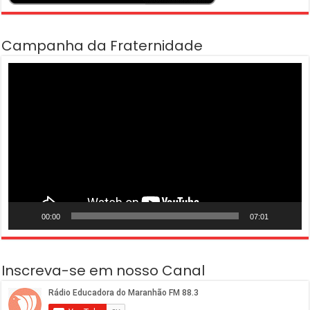
Campanha da Fraternidade
Tocador
de
vídeo
00:00
07:01
Inscreva-se em nosso Canal