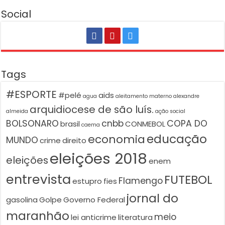
Social
Tags
#ESPORTE
#pelé
aids
agua
aleitamento materno
alexandre
arquidiocese de são luís.
almeida
ação social
BOLSONARO
cnbb
COPA DO
brasil
CONMEBOL
caema
educação
economia
MUNDO
crime
direito
eleições 2018
eleições
enem
entrevista
FUTEBOL
Flamengo
estupro
fies
jornal do
gasolina
Golpe
Governo Federal
maranhão
meio
lei anticrime
literatura