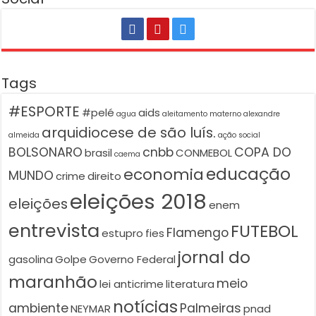
Tags
#ESPORTE
#pelé
aids
agua
aleitamento materno
alexandre
arquidiocese de são luís.
almeida
ação social
BOLSONARO
cnbb
COPA DO
brasil
CONMEBOL
caema
educação
economia
MUNDO
crime
direito
eleições 2018
eleições
enem
entrevista
FUTEBOL
Flamengo
estupro
fies
jornal do
gasolina
Golpe
Governo Federal
maranhão
meio
lei anticrime
literatura
notícias
ambiente
Palmeiras
NEYMAR
pnad