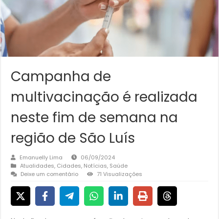
Campanha de
multivacinação é realizada
neste fim de semana na
região de São Luís
Emanuelly Lima
06/09/2024
Atualidades
,
Cidades
,
Notícias
,
Saúde
Deixe um comentário
71 Visualizações