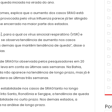
ueda iniciada na virada do ano.
Gomes, explica que o aumento dos casos SRAG está
provocada pelo vírus Influenza parece já ter atingido
se encerrado na maior parte dos estados.
 para a qual os vírus sincicial respiratório (VSR) e
m se observa tendência de aumento nos casos
 os demais que mantêm tendência de queda”, disse o
ias.
 de SRAG foi observada pelos pesquisadores em 20
 leva em conta as últimas seis semanas. Na Bahia,
a não aparece na tendência de longo prazo, mas já é
dera as últimas três semanas.
de estabilidade nos casos de SRAG tanto no longo
írito Santo, Rondônia e Sergipe, a tendência de queda
bilidade no curto prazo. Nos demais estados, a
 na análise de longo prazo.
Po