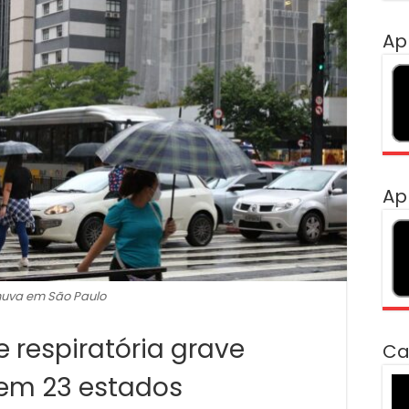
Ap
Ap
uva em São Paulo
 respiratória grave
Ca
 em 23 estados
To
de