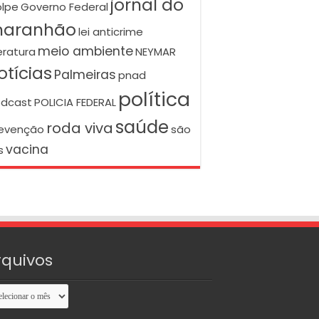
jornal do
lpe
Governo Federal
aranhão
lei anticrime
meio ambiente
teratura
NEYMAR
otícias
Palmeiras
pnad
política
dcast
POLICIA FEDERAL
saúde
roda viva
evenção
são
vacina
s
rquivos
uivos