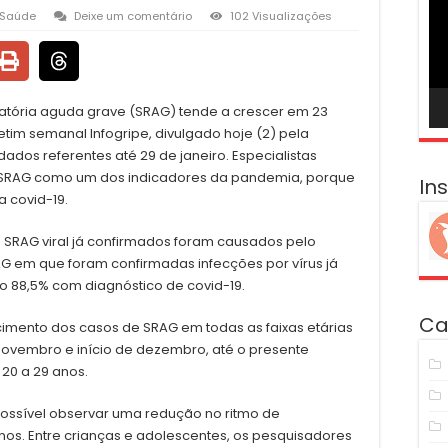
ví
Saúde
Deixe um comentário
102 Visualizações
atória aguda grave (SRAG) tende a crescer em 23
im semanal Infogripe, divulgado hoje (2) pela
dos referentes até 29 de janeiro. Especialistas
 SRAG como um dos indicadores da pandemia, porque
In
 covid-19.
e SRAG viral já confirmados foram causados pelo
 em que foram confirmadas infecções por vírus já
o 88,5% com diagnóstico de covid-19.
Ca
cimento dos casos de SRAG em todas as faixas etárias
novembro e início de dezembro, até o presente
 20 a 29 anos.
possível observar uma redução no ritmo de
nos. Entre crianças e adolescentes, os pesquisadores