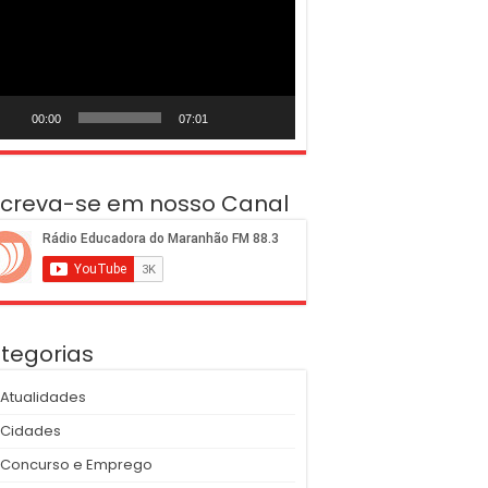
deo
00:00
07:01
screva-se em nosso Canal
tegorias
Atualidades
Cidades
Concurso e Emprego