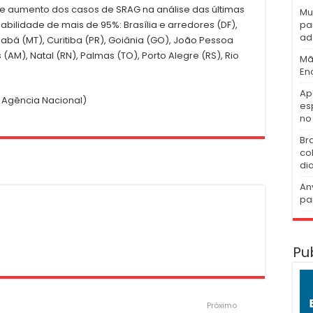
 de aumento dos casos de SRAG na análise das últimas
Mu
pa
bilidade de mais de 95%: Brasília e arredores (DF),
ad
abá (MT), Curitiba (PR), Goiânia (GO), João Pessoa
(AM), Natal (RN), Palmas (TO), Porto Alegre (RS), Rio
Mã
En
Ap
 Agência Nacional)
es
no 
Br
co
di
An
pa
Pu
Próximo