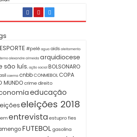
gs
ESPORTE
#pelé
aids
agua
aleitamento
arquidiocese
terno
alexandre almeida
 são luís.
BOLSONARO
ação social
cnbb
COPA
asil
CONMEBOL
caema
O MUNDO
crime
direito
educação
conomia
eleições 2018
leições
entrevista
nem
estupro
fies
FUTEBOL
lamengo
gasolina