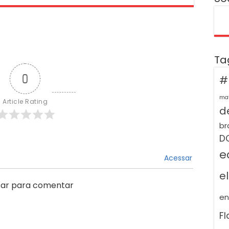
Ta
0
#
ma
Article Rating
de
br
D
e
Acessar
e
ar para comentar
e
F