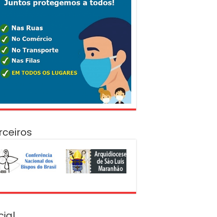
rceiros
cial