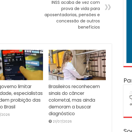
INSS acaba de vez com
prova de vida para
aposentadorias, pensões e
concessão de outros
benefícios
Pa
overno limitar
Brasileiros reconhecem
idade, especialistas
sinais do câncer
dem proibição das
colorretal, mas ainda
o Brasil
demoram a buscar
diagnóstico
/2026
21/07/2026
So