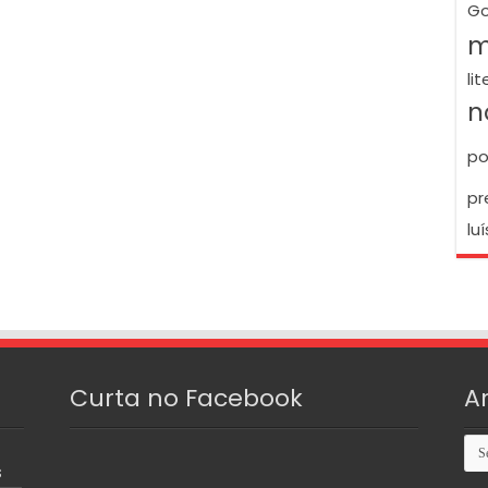
Go
m
li
n
po
pr
luí
Curta no Facebook
A
Arq
S