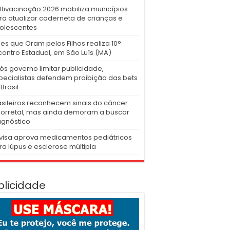
ltivacinação 2026 mobiliza municípios
ra atualizar caderneta de crianças e
olescentes
es que Oram pelos Filhos realiza 10°
contro Estadual, em São Luís (MA)
ós governo limitar publicidade,
pecialistas defendem proibição das bets
Brasil
asileiros reconhecem sinais do câncer
lorretal, mas ainda demoram a buscar
agnóstico
visa aprova medicamentos pediátricos
ra lúpus e esclerose múltipla
blicidade