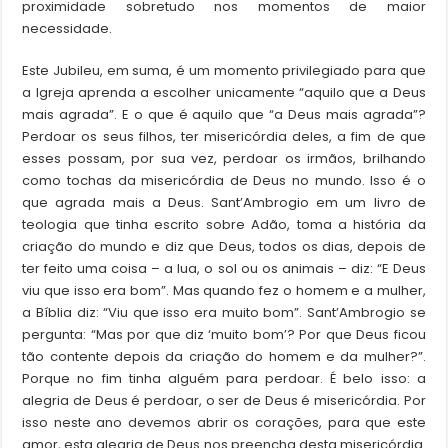
proximidade sobretudo nos momentos de maior
necessidade.
Este Jubileu, em suma, é um momento privilegiado para que
a Igreja aprenda a escolher unicamente “aquilo que a Deus
mais agrada”. E o que é aquilo que “a Deus mais agrada”?
Perdoar os seus filhos, ter misericórdia deles, a fim de que
esses possam, por sua vez, perdoar os irmãos, brilhando
como tochas da misericórdia de Deus no mundo. Isso é o
que agrada mais a Deus. Sant’Ambrogio em um livro de
teologia que tinha escrito sobre Adão, toma a história da
criação do mundo e diz que Deus, todos os dias, depois de
ter feito uma coisa – a lua, o sol ou os animais – diz: “E Deus
viu que isso era bom”. Mas quando fez o homem e a mulher,
a Bíblia diz: “Viu que isso era muito bom”. Sant’Ambrogio se
pergunta: “Mas por que diz ‘muito bom’? Por que Deus ficou
tão contente depois da criação do homem e da mulher?”.
Porque no fim tinha alguém para perdoar. É belo isso: a
alegria de Deus é perdoar, o ser de Deus é misericórdia. Por
isso neste ano devemos abrir os corações, para que este
amor, esta alegria de Deus nos preencha desta misericórdia.