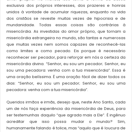
exclusiva dos próprios interesses, dos prazeres e honras
unidos à vontade de acumular riquezas, enquanto na vida
dos cristãos se reveste muitas vezes de hipocrisia e de
mundanidade. Todas essas coisas são contrárias à
misericórdia. As investidas do amor próprio, que tornam a
misericórdia estrangeira no mundo, são tantas e numerosas
que muitas vezes nem somos capazes de reconhecê-las
como limites e como pecado. Eis porque é necessário
reconhecer ser pecador, para reforçar em nós a certeza da
misericórdia divina. “Senhor, eu sou um pecador; Senhor, eu
sou uma pecadora: venha com a tua misericórdia”. Essa é
uma oração belíssima. É uma oração fácil de dizer todos os
dias: “Senhor, eu sou um pecador; Senhor, eu sou uma
pecadora: venha com a tua misericórdia”.
Queridos irmãos e irmãs, desejo que, neste Ano Santo, cada
um de nós faça experiência da misericórdia de Deus, para
ser testemunhas daquilo “que agrada mais a Ele”. É ingênuo
acreditar que isso possa mudar o mundo? Sim,
humanamente falando é tolice, mas “aquilo que é loucura de