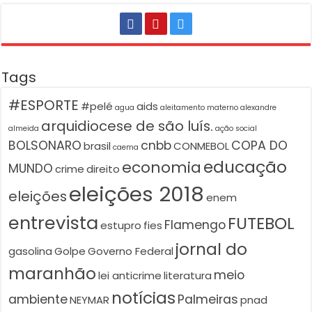
Tags
#ESPORTE
#pelé
aids
agua
aleitamento materno
alexandre
arquidiocese de são luís.
almeida
ação social
BOLSONARO
cnbb
COPA DO
brasil
CONMEBOL
caema
educação
economia
MUNDO
crime
direito
eleições 2018
eleições
enem
entrevista
FUTEBOL
Flamengo
estupro
fies
jornal do
gasolina
Golpe
Governo Federal
maranhão
meio
lei anticrime
literatura
notícias
ambiente
Palmeiras
NEYMAR
pnad