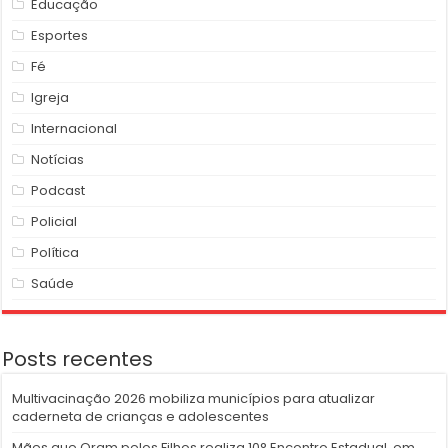
Educação
Esportes
Fé
Igreja
Internacional
Notícias
Podcast
Policial
Política
Saúde
Posts recentes
Multivacinação 2026 mobiliza municípios para atualizar
caderneta de crianças e adolescentes
Mães que Oram pelos Filhos realiza 10° Encontro Estadual, em