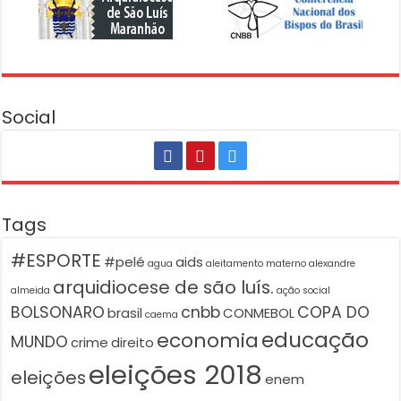
Social
Tags
#ESPORTE
#pelé
aids
agua
aleitamento materno
alexandre
arquidiocese de são luís.
almeida
ação social
BOLSONARO
cnbb
COPA DO
brasil
CONMEBOL
caema
educação
economia
MUNDO
crime
direito
eleições 2018
eleições
enem