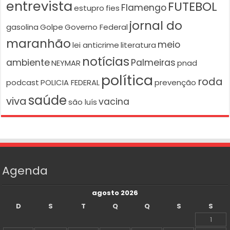
entrevista
FUTEBOL
Flamengo
estupro
fies
jornal do
gasolina
Golpe
Governo Federal
maranhão
meio
lei anticrime
literatura
notícias
ambiente
Palmeiras
NEYMAR
pnad
política
roda
podcast
POLICIA FEDERAL
prevenção
saúde
viva
vacina
são luís
Agenda
agosto 2026
D
S
T
Q
Q
S
S
1