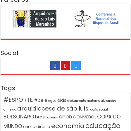
Social
Tags
#ESPORTE
#pelé
aids
agua
aleitamento materno
alexandre
arquidiocese de são luís.
almeida
ação social
BOLSONARO
cnbb
COPA DO
brasil
CONMEBOL
caema
educação
economia
MUNDO
crime
direito