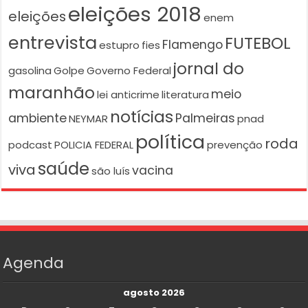
eleições 2018
eleições
enem
entrevista
FUTEBOL
Flamengo
estupro
fies
jornal do
gasolina
Golpe
Governo Federal
maranhão
meio
lei anticrime
literatura
notícias
ambiente
Palmeiras
NEYMAR
pnad
política
roda
podcast
POLICIA FEDERAL
prevenção
saúde
viva
vacina
são luís
Agenda
agosto 2026