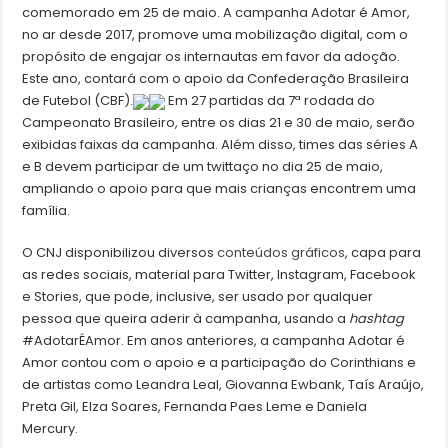
comemorado em 25 de maio. A campanha Adotar é Amor,
no ar desde 2017, promove uma mobilização digital, com o
propósito de engajar os internautas em favor da adoção.
Este ano, contará com o apoio da Confederação Brasileira
de Futebol (CBF).
Em 27 partidas da 7ª rodada do
Campeonato Brasileiro, entre os dias 21 e 30 de maio, serão
exibidas faixas da campanha. Além disso, times das séries A
e B devem participar de um twittaço no dia 25 de maio,
ampliando o apoio para que mais crianças encontrem uma
família.
O CNJ disponibilizou diversos
conteúdos gráficos
, capa para
as redes sociais, material para Twitter, Instagram, Facebook
e Stories, que pode, inclusive, ser usado por qualquer
pessoa que queira aderir à campanha, usando a
hashtag
#AdotarÉAmor. Em anos anteriores, a campanha Adotar é
Amor contou com o apoio e a participação do Corinthians e
de artistas como Leandra Leal, Giovanna Ewbank, Taís Araújo,
Preta Gil, Elza Soares, Fernanda Paes Leme e Daniela
Mercury.