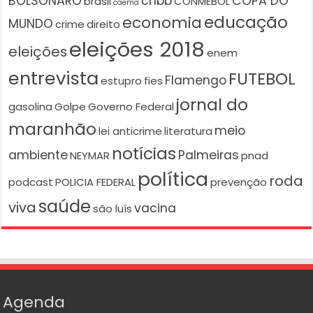
BOLSONARO
cnbb
COPA DO
brasil
CONMEBOL
caema
educação
economia
MUNDO
crime
direito
eleições 2018
eleições
enem
entrevista
FUTEBOL
Flamengo
estupro
fies
jornal do
gasolina
Golpe
Governo Federal
maranhão
meio
lei anticrime
literatura
notícias
ambiente
Palmeiras
NEYMAR
pnad
política
roda
podcast
POLICIA FEDERAL
prevenção
saúde
viva
vacina
são luís
Agenda