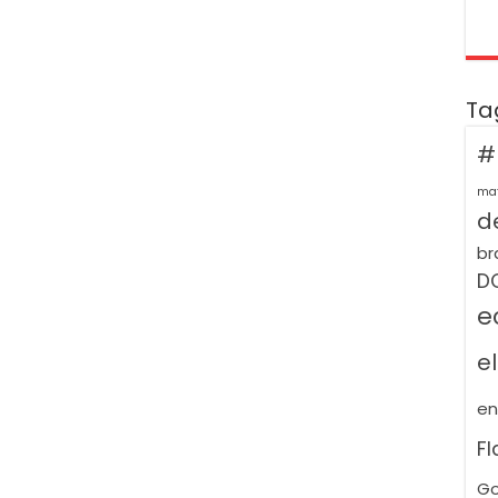
Ta
#
ma
de
br
D
e
e
e
F
Go