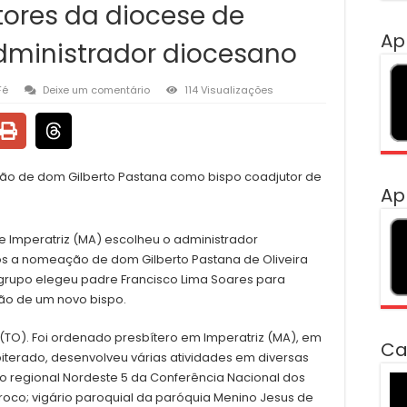
tores da diocese de
Ap
administrador diocesano
Fé
Deixe um comentário
114 Visualizações
o de dom Gilberto Pastana como bispo coadjutor de
Ap
e Imperatriz (MA) escolheu o administrador
Após a nomeação de dom Gilberto Pastana de Oliveira
 grupo elegeu padre Francisco Lima Soares para
ão de um novo bispo.
(TO). Foi ordenado presbítero em Imperatriz (MA), em
Ca
biterado, desenvolveu várias atividades em diversas
o regional Nordeste 5 da Conferência Nacional dos
To
roco; vigário paroquial da paróquia Menino Jesus de
de