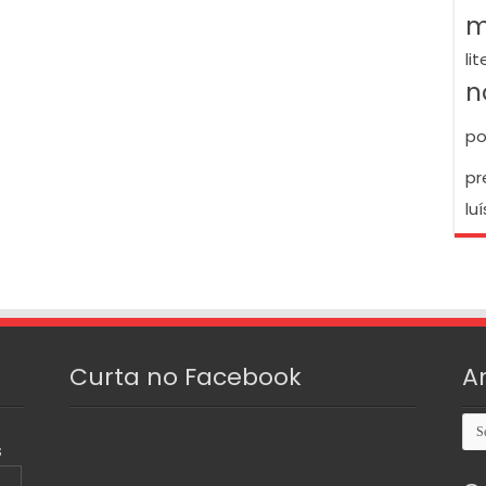
m
li
n
po
pr
luí
Curta no Facebook
A
Arq
S