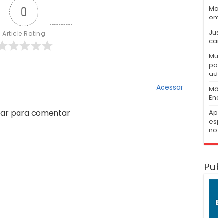
Ma
0
em
Ju
Article Rating
ca
Mu
pa
ad
Acessar
Mã
En
ar para comentar
Ap
es
no 
Pu