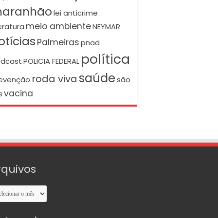
aranhão
lei anticrime
meio ambiente
teratura
NEYMAR
otícias
Palmeiras
pnad
política
dcast
POLICIA FEDERAL
saúde
roda viva
evenção
são
vacina
s
rquivos
uivos