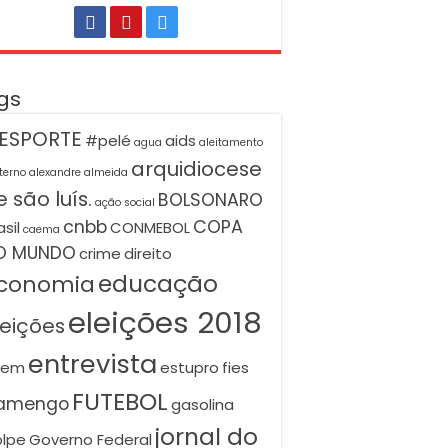
gs
ESPORTE
#pelé
aids
agua
aleitamento
arquidiocese
terno
alexandre almeida
 são luís.
BOLSONARO
ação social
cnbb
COPA
asil
CONMEBOL
caema
O MUNDO
crime
direito
educação
conomia
eleições 2018
leições
entrevista
nem
estupro
fies
FUTEBOL
lamengo
gasolina
jornal do
lpe
Governo Federal