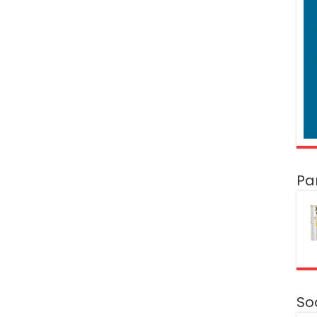
Pa
So