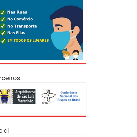
rceiros
cial