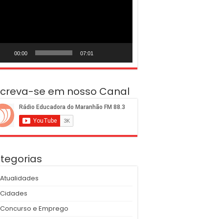
deo
00:00
07:01
screva-se em nosso Canal
tegorias
Atualidades
Cidades
Concurso e Emprego