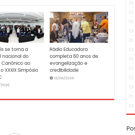
ís se torna a
Rádio Educadora
l nacional do
completa 60 anos de
o Canônico ao
evangelização e
 o XXXIX Simpósio
credibilidade
C
12/06/2026
/2026
Po