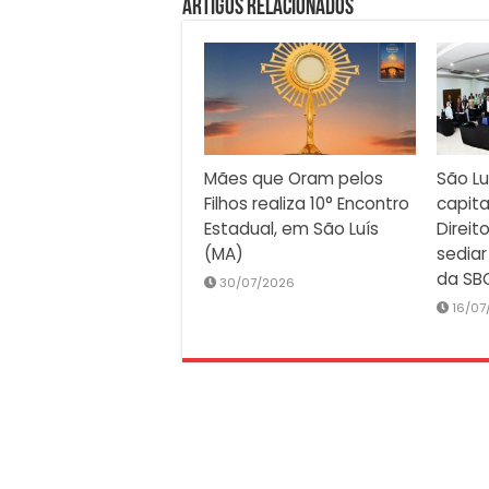
Artigos Relacionados
Mães que Oram pelos
São Lu
Filhos realiza 10° Encontro
capita
Estadual, em São Luís
Direit
(MA)
sediar
da SB
30/07/2026
16/07