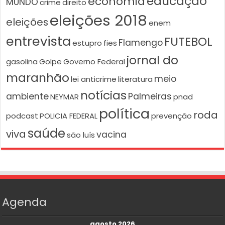
educação
economia
MUNDO
crime
direito
eleições 2018
eleições
enem
entrevista
FUTEBOL
Flamengo
estupro
fies
jornal do
gasolina
Golpe
Governo Federal
maranhão
meio
lei anticrime
literatura
notícias
ambiente
Palmeiras
NEYMAR
pnad
política
roda
podcast
POLICIA FEDERAL
prevenção
saúde
viva
vacina
são luís
Agenda
agosto 2026