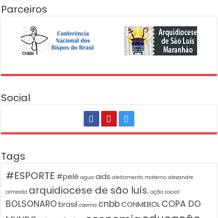
Parceiros
Social
Tags
#ESPORTE
#pelé
aids
agua
aleitamento materno
alexandre
arquidiocese de são luís.
almeida
ação social
BOLSONARO
cnbb
COPA DO
brasil
CONMEBOL
caema