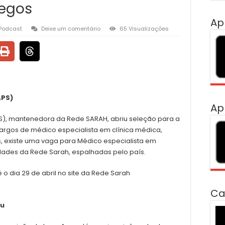
egos
Ap
Podcast
Deixe um comentário
65 Visualizações
APS)
Ap
PS), mantenedora da Rede SARAH, abriu seleção para a
cargos de médico especialista em clínica médica,
ís, existe uma vaga para Médico especialista em
dades da Rede Sarah, espalhadas pelo país.
o dia 29 de abril no site da Rede Sarah
Ca
çu
To
de