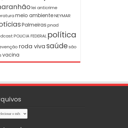
aranhão
lei anticrime
meio ambiente
teratura
NEYMAR
otícias
Palmeiras
pnad
política
dcast
POLICIA FEDERAL
saúde
roda viva
evenção
são
vacina
s
rquivos
uivos