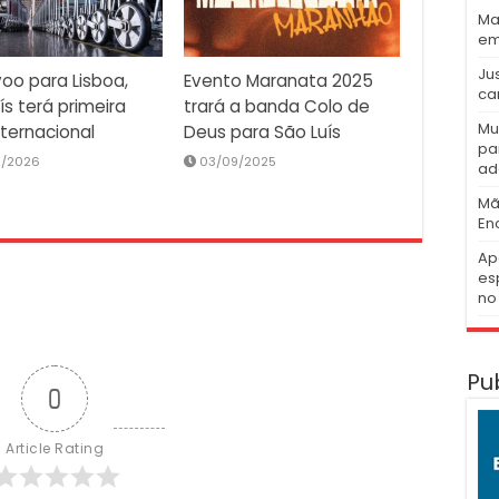
Ma
em
Ju
oo para Lisboa,
Evento Maranata 2025
ca
ís terá primeira
trará a banda Colo de
Mu
nternacional
Deus para São Luís
pa
2/2026
03/09/2025
ad
Mã
En
Ap
es
no 
Pu
0
Article Rating