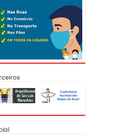
rceiros
cial