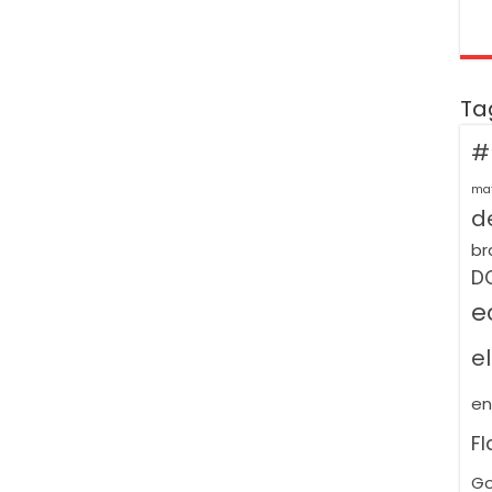
Ta
#
ma
de
br
D
e
e
e
F
Go