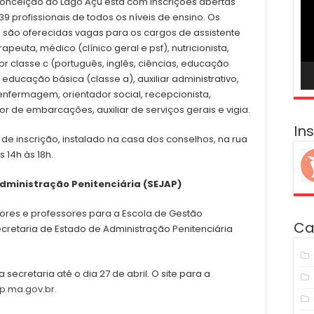
Conceição do Lago Açu está com inscrições abertas
ví
139 profissionais de todos os níveis de ensino. Os
e são oferecidas vagas para os cargos de assistente
rapeuta, médico (clínico geral e psf), nutricionista,
r classe c (português, inglês, ciências, educação
r educação básica (classe a), auxiliar administrativo,
m enfermagem, orientador social, recepcionista,
or de embarcações, auxiliar de serviços gerais e vigia.
In
 de inscrição, instalado na casa dos conselhos, na rua
s 14h às 18h.
Administração Penitenciária (SEJAP)
utores e professores para a Escola de Gestão
Ca
ecretaria de Estado de Administração Penitenciária
 secretaria até o dia 27 de abril. O site para a
p.ma.gov.br
.