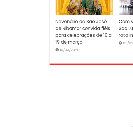
Novenário de São José
Com v
de Ribamar convida fiéis
São Lu
para celebrações de 10 a
rota i
19 de março
05/0
10/03/2026