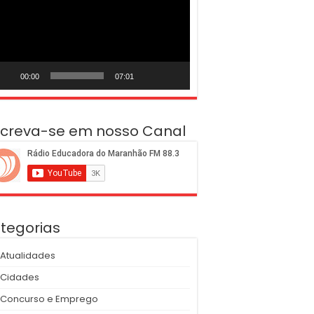
deo
00:00
07:01
screva-se em nosso Canal
tegorias
Atualidades
Cidades
Concurso e Emprego