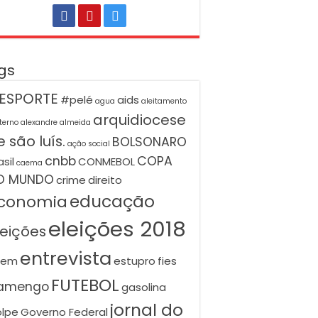
gs
ESPORTE
#pelé
aids
agua
aleitamento
arquidiocese
terno
alexandre almeida
 são luís.
BOLSONARO
ação social
cnbb
COPA
asil
CONMEBOL
caema
O MUNDO
crime
direito
educação
conomia
eleições 2018
leições
entrevista
nem
estupro
fies
FUTEBOL
lamengo
gasolina
jornal do
lpe
Governo Federal