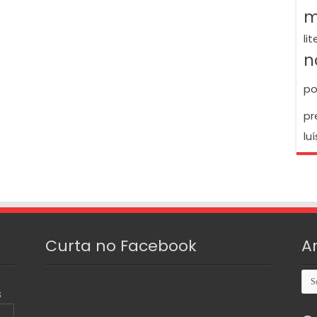
m
li
n
po
pr
luí
Curta no Facebook
A
Arq
S