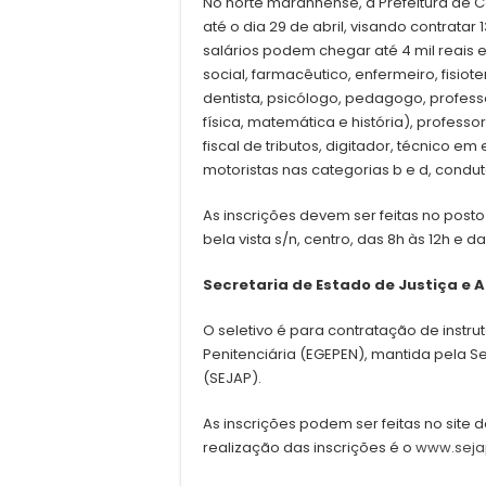
No norte maranhense, a Prefeitura de 
até o dia 29 de abril, visando contratar 
salários podem chegar até 4 mil reais 
social, farmacêutico, enfermeiro, fisiote
dentista, psicólogo, pedagogo, professo
física, matemática e história), professo
fiscal de tributos, digitador, técnico e
motoristas nas categorias b e d, condut
As inscrições devem ser feitas no posto
bela vista s/n, centro, das 8h às 12h e da
Secretaria de Estado de Justiça e 
O seletivo é para contratação de instr
Penitenciária (EGEPEN), mantida pela S
(SEJAP).
As inscrições podem ser feitas no site da
realização das inscrições é o
www.seja