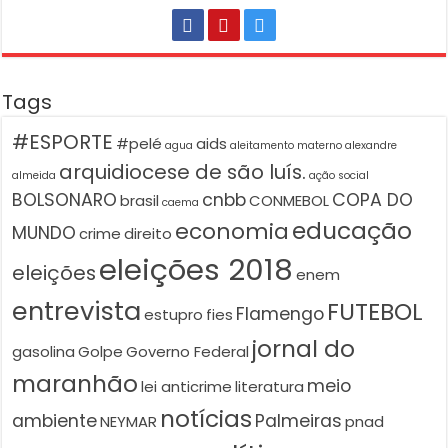
Tags
#ESPORTE
#pelé
aids
agua
aleitamento materno
alexandre
arquidiocese de são luís.
almeida
ação social
BOLSONARO
cnbb
COPA DO
brasil
CONMEBOL
caema
educação
economia
MUNDO
crime
direito
eleições 2018
eleições
enem
entrevista
FUTEBOL
Flamengo
estupro
fies
jornal do
gasolina
Golpe
Governo Federal
maranhão
meio
lei anticrime
literatura
notícias
ambiente
Palmeiras
NEYMAR
pnad