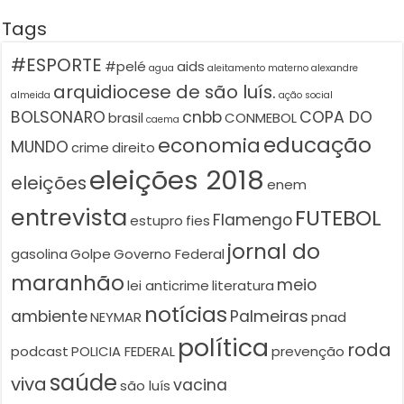
Tags
#ESPORTE
#pelé
aids
agua
aleitamento materno
alexandre
arquidiocese de são luís.
almeida
ação social
BOLSONARO
cnbb
COPA DO
brasil
CONMEBOL
caema
educação
economia
MUNDO
crime
direito
eleições 2018
eleições
enem
entrevista
FUTEBOL
Flamengo
estupro
fies
jornal do
gasolina
Golpe
Governo Federal
maranhão
meio
lei anticrime
literatura
notícias
ambiente
Palmeiras
NEYMAR
pnad
política
roda
podcast
POLICIA FEDERAL
prevenção
saúde
viva
vacina
são luís